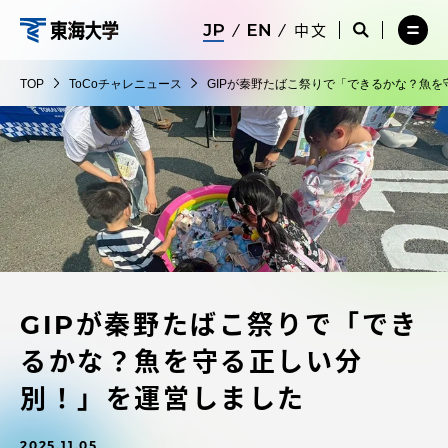
コ
メ
サ
中文
ニ
イ
サ
メ
ン
ュ
ト
東
イ
ニ
テ
ー
検
ト
ュ
海
TOP
ToCoチャレニュース
GIPが秦野たばこ祭りで「できるかな？魚
を
索
検
ー
在学生・保護者向けポータル（TIPS）
ン
閉
を
大
索
を
ツ
じ
閉
を
開
学
る
じ
開
く
に
る
く
受験・入学案内
ス
キ
ッ
教員・研究者ガイド
プ
GIPが秦野たばこ祭りで「でき
大学の概要
るかな？魚を守る正しい分
教育・研究
別！」を運営しました
2025.11.05