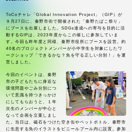
受験・入学案内
ToCoチャレ「Global Innovation Project」（GIP）が
学生生活
９月27日に、秦野市街で開催された「秦野たばこ祭り」
にブースを出展しました。SDGs達成への寄与を目的に活
動するGIPは、2023年度からこの催しに参加していま
グローバルネットワーク
す。今回も昨年度と同様、秦野市役所にブースを設営。約
40名のプロジェクトメンバーが小中学生を対象にしたワ
学外連携
ークショップ「できるかな？魚を守る正しい分別！」を運
営しました。
学園ネットワーク
今回のイベントは、秦野
市の子どもたちに身近な
環境問題やごみ分別につ
各種情報・お問い合わせ
いて意識を持つきっかけ
にしてもらおうと、１年
次生のメンバーが中心と
なって企画を立案しまし
た。当日は、磁石をつけた空き缶やペットボトル、秦野市
に生息する魚のイラストをビニールプール内に設置。参加