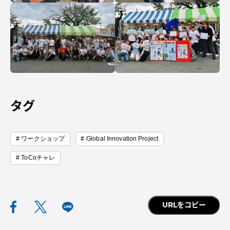
TOKAIスポーツ
ニュースリリース
タグ
卒業にあたってのアンケート
ワークショップ
Global Innovation Project
ToCoチャレ
認証評価
URLをコピー
教育研究上の目的及び養成する人材像と３つの
ポリシー