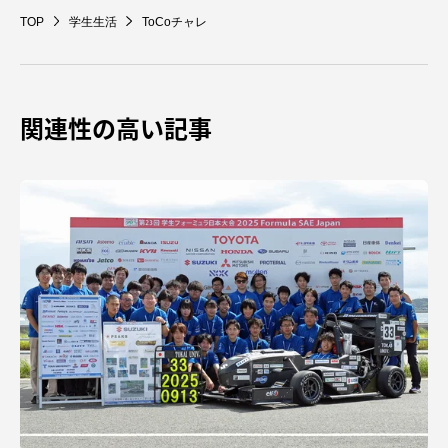
TOP
学生生活
ToCoチャレ
資料請求
お問い合わせ
関連性の高い記事
在学生・保護者向けポータル（TIPS）
本学教職員向け情報
中文