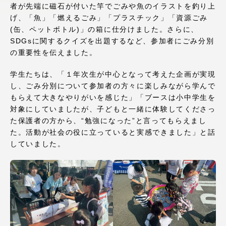
者が先端に磁石が付いた竿でごみや魚のイラストを釣り上
アクセス情報
げ、「魚」「燃えるごみ」「プラスチック」「資源ごみ
(缶、ペットボトル)」の箱に仕分けました。さらに、
SDGsに関するクイズを出題するなど、参加者にごみ分別
品川キャンパス
湘南キャンパス
の重要性を伝えました。
伊勢原キャンパス
静岡キャンパス
学生たちは、「１年次生が中心となって考えた企画が実現
熊本キャンパス
阿蘇くまもと
し、ごみ分別について参加者の方々に楽しみながら学んで
臨空キャンパス
もらえて大きなやりがいを感じた」「ブースは小中学生を
対象にしていましたが、子どもと一緒に体験してくださっ
札幌キャンパス
た保護者の方から、“勉強になった”と言ってもらえまし
た。活動が社会の役に立っていると実感できました」と話
していました。