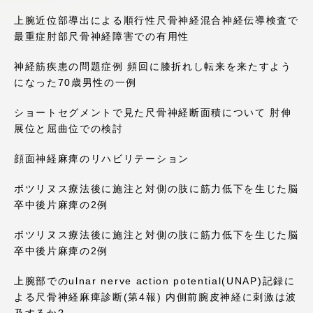
アクセス情報
上腕近位部導出による順行性尺骨神経混合神経伝導検査で
最重症肘部尺骨神経障害での有用性
品川キャンパス
湘南キャンパス
神経筋疾患の問題症例 頻回に膝折れし転来を来たすよう
になった70歳男性の一例
伊勢原キャンパス
静岡キャンパス
ショートセグメントで見た尺骨神経断面積について 肘伸
熊本キャンパス
阿蘇くまもと
展位と屈曲位での検討
臨空キャンパス
顔面神経麻痺のリハビリテーション
札幌キャンパス
ボツリヌス療法後に施注と対側の肢に筋力低下を生じた脳
卒中後片麻痺の2例
ボツリヌス療法後に施注と対側の肢に筋力低下を生じた脳
卒中後片麻痺の2例
上腕部でのulnar nerve action potential(UNAP)記録に
よる尺骨神経麻痺診断(第4報) 内側前腕皮神経に刺激は波
及するか?