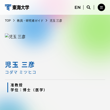
コ
メ
サ
ニ
イ
サ
メ
ン
ュ
ト
教
イ
ニ
テ
ー
検
ト
ュ
員・
TOP
教員・研究者ガイド
児玉 三彦
を
索
検
ー
在学生・保護者向けポータル（TIPS）
ン
閉
を
研
索
を
ツ
じ
閉
を
開
究
る
じ
開
く
に
る
者
く
受験・入学案内
ス
ガ
キ
イ
ッ
教員・研究者ガイド
ド
プ
児玉 三彦
コダマ ミツヒコ
大学の概要
准教授
学位：博士（医学）
教育・研究