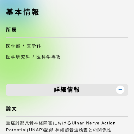
受験・入学案内
基本情報
学生生活
所属
グローバルネットワーク
医学部 / 医学科
学外連携
医学研究科 / 医科学専攻
学園ネットワーク
詳細情報
各種情報・お問い合わせ
論文
重症肘部尺骨神経障害におけるUlnar Nerve Action
Potential(UNAP)記録 神経超音波検査との関係性