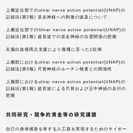
上腕近位部でのulnar nerve action potential(UNAP)の
記録法(第2報) 並走神経への刺激の波及について
上腕近位部でのUlnar nerve action potential(UNAP)の
資料請求
お問い合わせ
記録法(第1報) 超音波での並走神経の位置関係の把握
在学生・保護者向けポータル（TIPS）
本学教職員向け情報
左脳出血後両立支援により復職に至った1症例
上腕部におけるulnar nerve action potential(UNAP)の
記録法(第3報) 尺骨神経のルーチン検査との関係性
上腕部におけるulnar nerve action potential(UNAP)の
記録法(第1報) 超音波による尺骨および正中神経の走行の
把握
共同研究・競争的資金等の研究課題
自己の身体感覚を有する人工肢を実現するためのサイボー