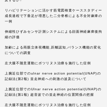
TOKAIスポーツ
リハビリテーションに活かす筋電図検査ケーススタディー
成長過程で下垂足が増悪した二分脊椎による不全対麻痺の
一例
ニュースリリース
伸縮性ひずみセンサ計測システムによる顔面神経麻痺後拘
縮の評価
加齢による両眼立体視機能,距離認知,バランス機能の変化
卒業にあたってのアンケート
についての調査
左大腿不随意運動にボツリヌス治療を施行した症例
上腕近位部でのulnar nerve action potential(UNAP)の
認証評価
記録法(第2報) 並走神経への刺激の波及について
上腕近位部でのUlnar nerve action potential(UNAP)の
記録法(第1報) 超音波での並走神経の位置関係の把握
教育研究上の目的及び養成する人材像と３つの
ポリシー
左大腿不随意運動にボツリヌス治療を施行した症例