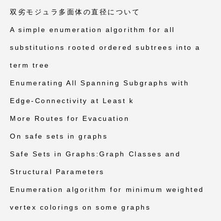
双劣モジュラ多面体の直径について
A simple enumeration algorithm for all
substitutions rooted ordered subtrees into a
term tree
Enumerating All Spanning Subgraphs with
Edge-Connectivity at Least k
More Routes for Evacuation
On safe sets in graphs
Safe Sets in Graphs:Graph Classes and
Structural Parameters
Enumeration algorithm for minimum weighted
vertex colorings on some graphs