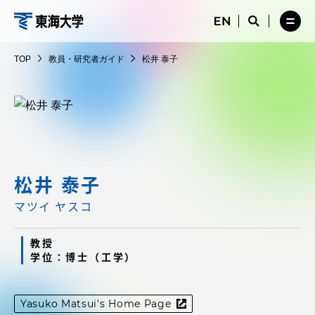
コ
メ
サ
ニ
イ
サ
メ
ン
ュ
ト
教
イ
ニ
テ
ー
検
ト
ュ
員・
TOP
教員・研究者ガイド
松井 泰子
を
索
検
ー
在学生・保護者向けポータル（TIPS）
ン
閉
を
研
索
を
ツ
じ
閉
を
開
究
る
じ
開
く
に
る
者
く
受験・入学案内
ス
ガ
キ
イ
ッ
教員・研究者ガイド
ド
プ
松井 泰子
マツイ ヤスコ
大学の概要
教授
学位：博士（工学）
教育・研究
Yasuko Matsui's Home Page