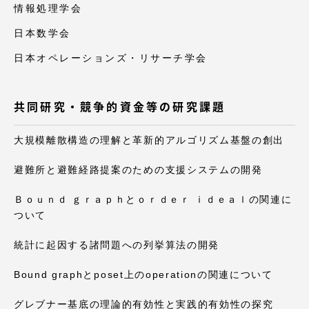
情報処理学会
日本数学会
日本オペレーションズ・リサーチ学会
共同研究・競争的資金等の研究課題
大規模離散構造の理解と革新的アルゴリズム基盤の創出
避難所と避難経路提案のための支援システムの開発
Ｂｏｕｎｄ ｇｒａｐｈとｏｒｄｅｒ ｉｄｅａｌの関連に
ついて
統計に起因する諸問題への列挙算法の開発
Bound graphとposet上のoperationの関連について
グレブナー基底の理論的有効性と実践的有効性の探究