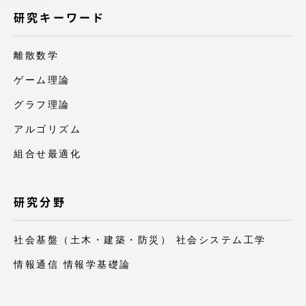
アクセス情報
研究キーワード
離散数学
品川キャンパス
湘南キャンパス
ゲーム理論
伊勢原キャンパス
静岡キャンパス
グラフ理論
熊本キャンパス
阿蘇くまもと
アルゴリズム
臨空キャンパス
組合せ最適化
札幌キャンパス
研究分野
社会基盤（土木・建築・防災） 社会システム工学
情報通信 情報学基礎論