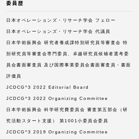
TOKAIスポーツ
委員歴
日本オペレーションズ・リサーチ学会 フェロー
日本オペレーションズ・リサーチ学会 代議員
ニュースリリース
日本学術振興会 研究者養成課特別研究員等審査会 特
別研究員等審査会専門委員、卓越研究員候補者選考委
員会書面審査員 及び国際事業委員会書面審査員・書面
卒業にあたってのアンケート
評価員
JCDCG^3 2022 Editorial Board
認証評価
JCDCG^3 2022 Organizing Committee
日本学術振興会 科学研究費委員会 審査第五部会（研
究活動スタート支援） 第1001小委員会委員
教育研究上の目的及び養成する人材像と３つの
JCDCG^3 2019 Organizing Committee
ポリシー