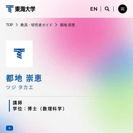
コ
メ
サ
ニ
イ
サ
メ
ン
ュ
ト
教
イ
ニ
テ
ー
検
ト
ュ
員・
TOP
教員・研究者ガイド
都地 崇恵
を
索
検
ー
在学生・保護者向けポータル（TIPS）
ン
閉
を
研
索
を
ツ
じ
閉
を
開
究
る
じ
開
く
に
る
者
く
受験・入学案内
ス
ガ
キ
イ
ッ
教員・研究者ガイド
ド
プ
都地 崇恵
ツジ タカエ
大学の概要
講師
学位：博士（数理科学）
教育・研究