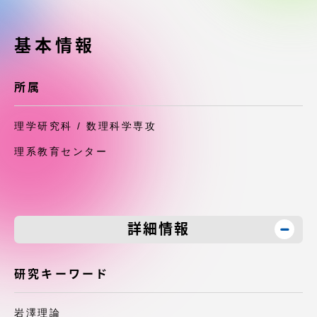
受験・入学案内
基本情報
学生生活
所属
グローバルネットワーク
理学研究科 / 数理科学専攻
学外連携
理系教育センター
学園ネットワーク
各種情報・お問い合わせ
詳細情報
研究キーワード
岩澤理論