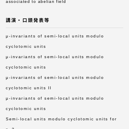
TOKAIスポーツ
associated to abelian field
講演・口頭発表等
ニュースリリース
μ-invariants of semi-local units modulo
cyclotomic units
μ-invariants of semi-local units modulo
卒業にあたってのアンケート
cyclotomic units
μ-invariants of semi-local units modulo
cyclotomic units II
認証評価
μ-invariants of semi-local units modulo
cyclotomic units
教育研究上の目的及び養成する人材像と３つの
Semi-local units modulo cyclotomic units for
ポリシー