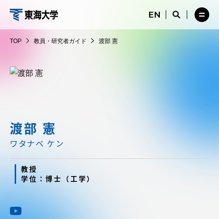
コ
メ
サ
ニ
イ
サ
メ
ン
ュ
ト
教
イ
ニ
テ
ー
検
ト
ュ
員・
TOP
教員・研究者ガイド
渡部 憲
を
索
検
ー
在学生・保護者向けポータル（TIPS）
ン
閉
を
研
索
を
ツ
じ
閉
を
開
究
る
じ
開
く
に
る
者
く
受験・入学案内
ス
ガ
キ
イ
ッ
教員・研究者ガイド
ド
プ
渡部 憲
ワタナベ ケン
大学の概要
教授
学位：博士（工学）
教育・研究