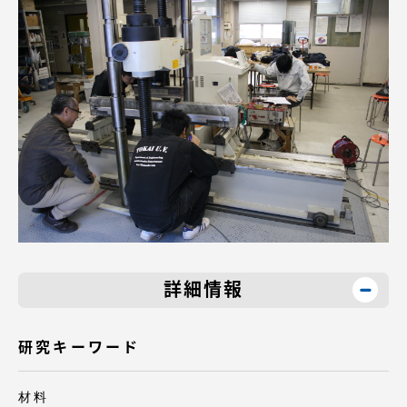
TOKAIスポーツ
ニュースリリース
卒業にあたってのアンケート
詳細情報
認証評価
研究キーワード
教育研究上の目的及び養成する人材像と３つの
ポリシー
材料