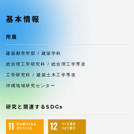
受験・入学案内
基本情報
学生生活
所属
グローバルネットワーク
建築都市学部 / 建築学科
学外連携
総合理工学研究科 / 総合理工学専攻
学園ネットワーク
工学研究科 / 建築土木工学専攻
沖縄地域研究センター
各種情報・お問い合わせ
研究と関連するSDGs