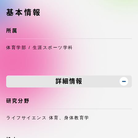
受験・入学案内
基本情報
学生生活
所属
グローバルネットワーク
体育学部 / 生涯スポーツ学科
学外連携
学園ネットワーク
詳細情報
各種情報・お問い合わせ
研究分野
ライフサイエンス 体育、身体教育学