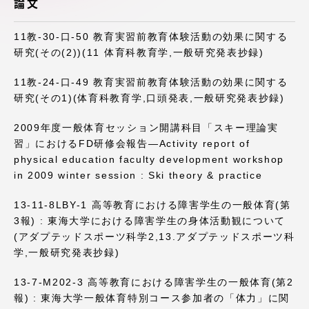
論文
アクセス情報
11教-30-口-50 教育実習前教育体験活動の効果に関する
研究(その(2))(11 体育科教育学,一般研究発表抄録)
品川キャンパス
湘南キャンパス
11教-24-口-49 教育実習前教育体験活動の効果に関する
伊勢原キャンパス
静岡キャンパス
研究(その1)(体育科教育学,口頭発表,一般研究発表抄録)
熊本キャンパス
阿蘇くまもと
2009年度一般体育セッション開講科目「スキー理論実
臨空キャンパス
習」におけるFD研修会報告—Activity report of
札幌キャンパス
physical education faculty development workshop
in 2009 winter session : Ski theory & practice
13-11-8LBY-1 高等教育における障害学生の一般体育(第
3報) : 東海大学における障害学生の身体活動観について
(アダプテッドスポーツ科学2,13.アダプテッドスポーツ科
学,一般研究発表抄録)
13-7-M202-3 高等教育における障害学生の一般体育(第2
報) : 東海大学一般体育特別コース参加者の「体力」に関