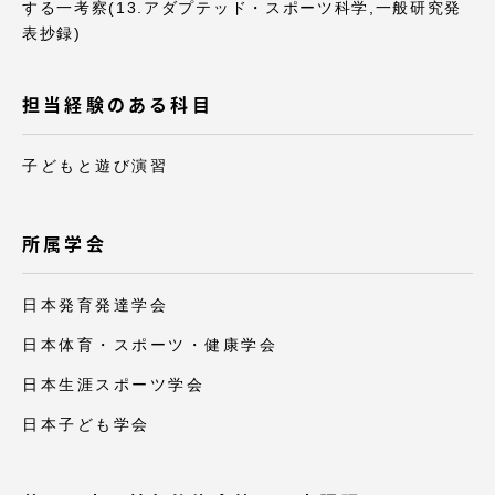
TOKAIスポーツ
する一考察(13.アダプテッド・スポーツ科学,一般研究発
表抄録)
担当経験のある科目
ニュースリリース
子どもと遊び演習
卒業にあたってのアンケート
所属学会
日本発育発達学会
日本体育・スポーツ・健康学会
認証評価
日本生涯スポーツ学会
日本子ども学会
教育研究上の目的及び養成する人材像と３つの
ポリシー