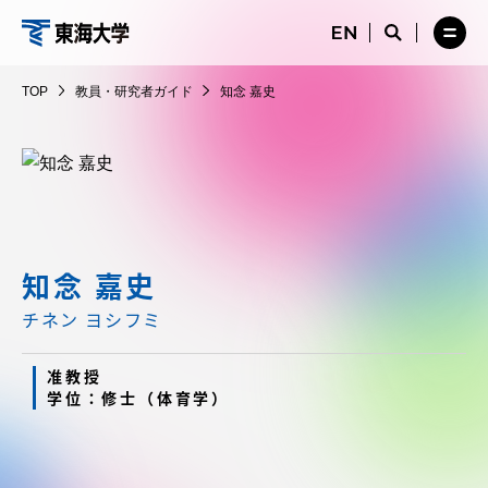
コ
メ
サ
ニ
イ
サ
メ
ン
ュ
ト
教
イ
ニ
テ
ー
検
ト
ュ
員・
TOP
教員・研究者ガイド
知念 嘉史
を
索
検
ー
在学生・保護者向けポータル（TIPS）
ン
閉
を
研
索
を
ツ
じ
閉
を
開
究
る
じ
開
く
に
る
者
く
受験・入学案内
ス
ガ
キ
イ
ッ
教員・研究者ガイド
ド
プ
知念 嘉史
チネン ヨシフミ
大学の概要
准教授
学位：修士（体育学）
教育・研究