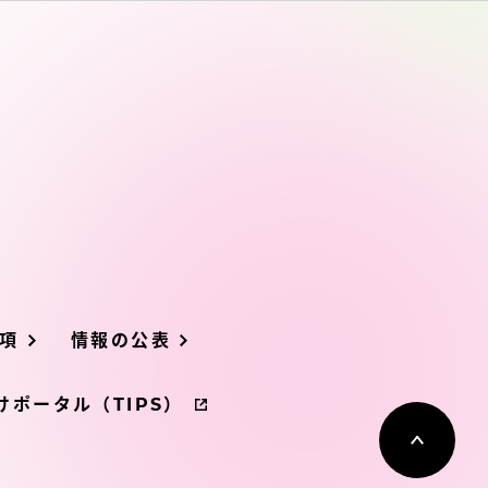
っての
認証評価
項
情報の公表
け情報
ポータル（TIPS）