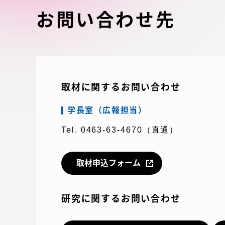
付属図書
お問い合わせ先
在学生の皆様
東海大学
保護者の方
教育・研究組織について
取材に関するお問い合わせ
学長室（広報担当）
Tel. 0463-63-4670（直通）
グローバルネットワーク
学外連
グローバルネットワーク
学外連携
取材申込フォーム
海外派遣留学プログラム –
産官学連
研究に関するお問い合わせ
TOKAI Outbound
地域連携