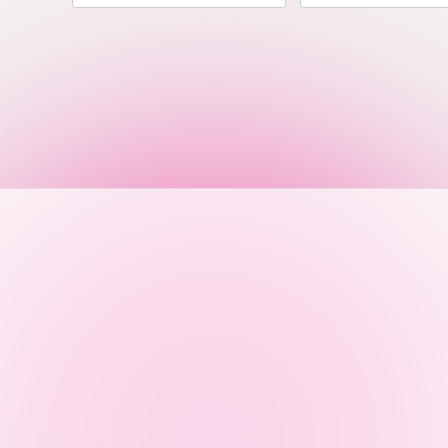
語学教育センター
アク
品川キャン
阿蘇くまも
臨空キャン