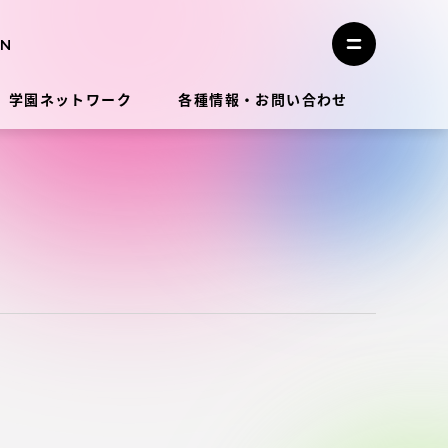
メ
ニ
メ
ュ
ニ
ー
ュ
を
学園ネットワーク
各種情報・お問い合わせ
ー
閉
を
じ
開
る
く
教員・研究者ガイド
学生生活
学生生活
学生生活サポート