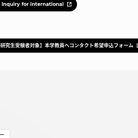
Inquiry for international
就職（採用担当者向け
卒業生サービス
関連教育機関
・研究生受験者対象】本学教員へコンタクト希望申込フォーム
ー