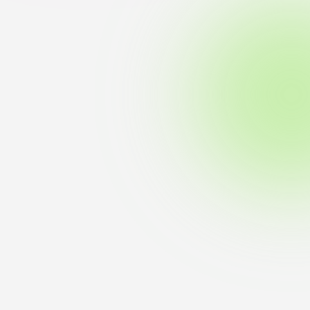
ブラ
スポーツインフォ
ToCoチャレ
海外研修航海
キャリア就職（学内向け情報）
資料