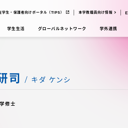
在学生・保護者向けポータル（TIPS）
本学教職員向け情報
学生生活
グローバルネットワーク
学外連携
受験・入学案内
研司
研究
受験・入学案内
キダ ケンシ
究
受験・入学案内
学修士
科
入試制度