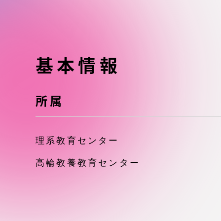
東海大学の障がい学生支援に関
大学院
する取り組みについて
教育方針
東海大学環境憲章
基本情報
教育シス
ダイバーシティ推進
教育セン
所属
中期目標
研究支援
理系教育センター
学則・諸規程
スポーツ
高輪教養教育センター
コンプライアンス
研究所
キャンパス案内