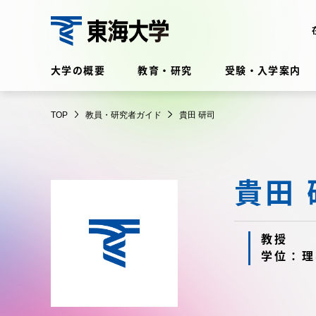
コ
ン
テ
教
ン
大学の概要
教育・研究
受験・入学案内
員・
ツ
研
に
在学生・保護者向けポータル
究
TOP
教員・研究者ガイド
貴田 研司
ス
（TIPS）
者
キ
ガ
ッ
イ
プ
貴田 
ド
大学の概要
教育・
大学の概要
教育・研
教授
学位：理
理念・歴史
学部・学