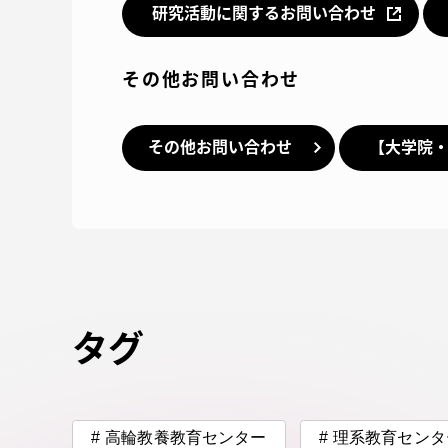
研究活動に関するお問い合わせ
留学生への情報 – TOKAI
Inbound
キャリア
その他お問い合わせ
情報）
海外ネットワーク
その他お問い合わせ
【大学院
Global Programs
外国人研究者
特色ある国際活動
タグ
グローバル大学へ向けた取り組
みのための基本理念
高輪教養教育センター
理系教育センタ