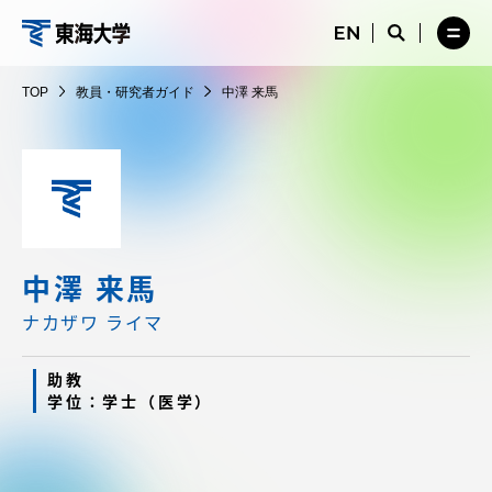
コ
メ
サ
ニ
イ
サ
メ
ン
ュ
ト
教
イ
ニ
テ
ー
検
ト
ュ
員・
TOP
教員・研究者ガイド
中澤 来馬
を
索
検
ー
在学生・保護者向けポータル（TIPS）
ン
閉
を
研
索
を
ツ
じ
閉
を
開
究
る
じ
開
く
に
る
者
く
受験・入学案内
ス
ガ
キ
イ
ッ
教員・研究者ガイド
ド
プ
中澤 来馬
ナカザワ ライマ
大学の概要
助教
学位：学士（医学）
教育・研究