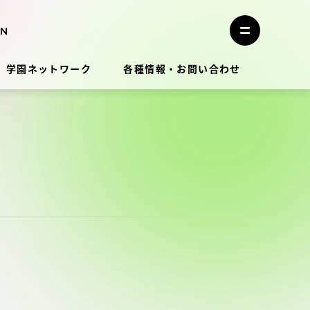
メ
ニ
メ
ュ
ニ
ー
ュ
を
学園ネットワーク
各種情報・お問い合わせ
ー
閉
を
じ
開
る
く
教員・研究者ガイド
学生生活
学生生活
学生生活サポート