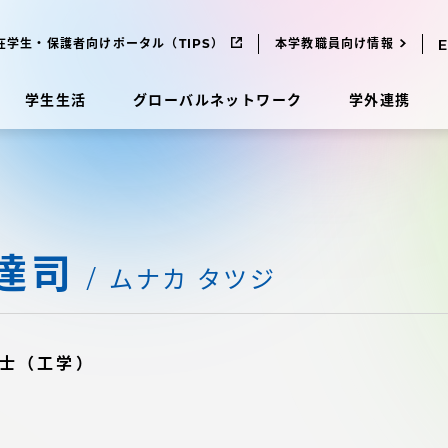
在学生・保護者向けポータル（TIPS）
本学教職員向け情報
学生生活
グローバルネットワーク
学外連携
受験・入学案内
達司
研究
受験・入学案内
ムナカ タツジ
究
受験・入学案内
士（工学）
科
入試制度