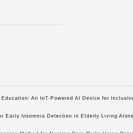
卒業にあた
ニュースリリース
アンケート
学
 Education: An IoT-Powered AI Device for Inclusi
お問い合わせ
在学生・保護者向けポータル（TIPS）
本学教職員向
 Early Insomnia Detection in Elderly Living Alon