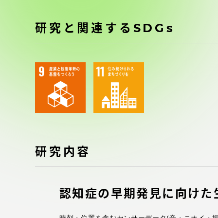
付属図書
在学生の皆様
研究と関連するSDGs
東海大学
保護者の方
教育・研究組織について
グローバルネットワーク
学外連
研究内容
グローバルネットワーク
学外連携
海外派遣留学プログラム –
産官学連
認知症の早期発見に向けた
TOKAI Outbound
地域連携
時刻・位置を含むセンサーデータ(音・ニオイ・