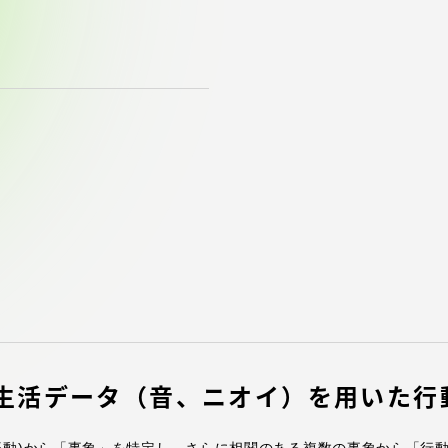
館
奨学金
 教員・研究者ガイド
携
学園ネットワーク
学園ネットワーク
携
厚生施設
生活データ（音、ニオイ）を用いた行
学園関連機関
振動)から「事象」を特定し，さらに相関のある複数の事象から「行動