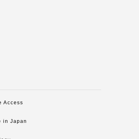
っての
認証評価
ve Access
け情報
e in Japan