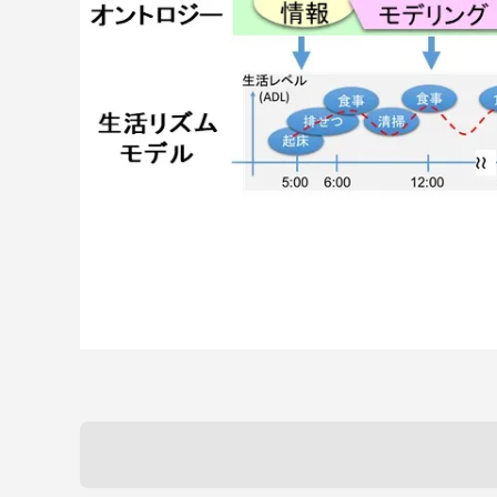
語学教育センター
アク
品川キャン
阿蘇くまも
臨空キャン