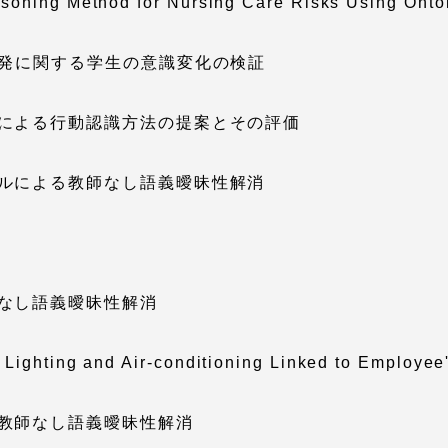
soning Method for Nursing Care Risks Using Onto
開発に関する学生の意識変化の検証
による行動認識方法の提案とその評価
ルによる教師なし語義曖昧性解消
なし語義曖昧性解消
ighting and Air-conditioning Linked to Employee's
教師なし語義曖昧性解消