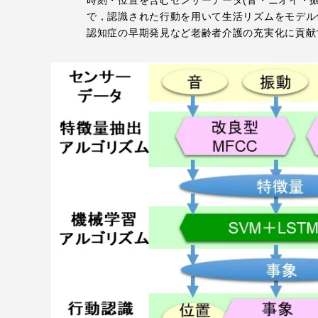
で，認識された行動を用いて生活リズムをモデル
留学生への情報 – TOKAI
認知症の早期発見など老齢者介護の充実化に貢献
Inbound
キャリア
情報）
海外ネットワーク
Global Programs
外国人研究者
特色ある国際活動
グローバル大学へ向けた取り組
みのための基本理念