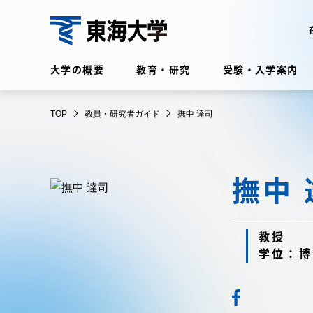
コ
ン
テ
教
ン
大学の概要
教育・研究
受験・入学案内
員・
ツ
研
に
在学生・保護者向けポータル
究
TOP
教員・研究者ガイド
撫中 達司
ス
（TIPS）
者
キ
ガ
ッ
イ
プ
撫中 
ド
大学の概要
教育・
大学の概要
教育・研
教授
学位：博
理念・歴史
学部・学