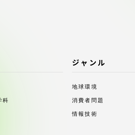
デジタルパンフレットライ
リー
受験イベント
テム
入学案内
ター
ジャンル
学費
・体制
地球環境
東海大学会員サイト案内（
請求）
・施設
学科
消費者問題
情報技術
出願方法
合否発表・入学手続