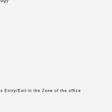
logy
 Entry/Exit in the Zone of the office