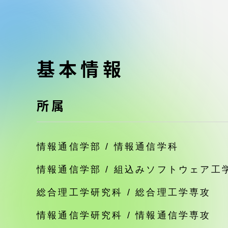
東海大学の障がい学生支援に関
大学院
する取り組みについて
教育方針
東海大学環境憲章
基本情報
教育シス
ダイバーシティ推進
教育セン
所属
中期目標
研究支援
情報通信学部 / 情報通信学科
学則・諸規程
スポーツ
情報通信学部 / 組込みソフトウェア工
コンプライアンス
総合理工学研究科 / 総合理工学専攻
研究所
キャンパス案内
情報通信学研究科 / 情報通信学専攻