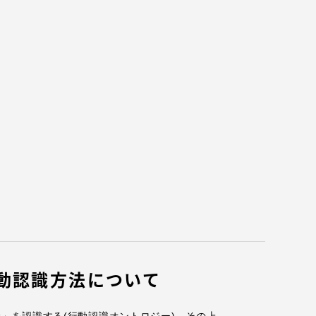
各種情報・お問い合わせ
各種情報・お問い合わせ
サイトマップ
動認識方法について
サイト閲覧環境
」を認識する(行動認識オントロジー)。その上