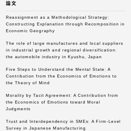
論文
Reassignment as a Methodological Strategy:
Constructing Explanation through Recomposition in
Economic Geography
資料請求
お問い合わせ
The role of large manufactures and local suppliers
在学生・保護者向けポータル（TIPS）
本学教職員向け情報
in industrial growth and regional diversification:
the automobile industry in Kyushu, Japan
Five Steps to Understand the Mental State: A
Contribution from the Economics of Emotions to
the Theory of Mind
Morality by Tacit Agreement: A Contribution from
the Economics of Emotions toward Moral
Judgments
Trust and Interdependency in SMEs: A Firm-Level
Survey in Japanese Manufacturing