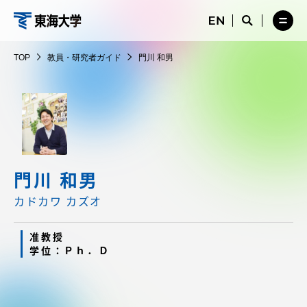
コ
メ
サ
ニ
イ
サ
メ
ン
ュ
ト
教
イ
ニ
テ
ー
検
ト
ュ
員・
TOP
教員・研究者ガイド
門川 和男
を
索
検
ー
在学生・保護者向けポータル（TIPS）
ン
閉
を
研
索
を
ツ
じ
閉
を
開
究
る
じ
開
く
に
る
者
く
受験・入学案内
ス
ガ
キ
イ
ッ
教員・研究者ガイド
ド
プ
門川 和男
カドカワ カズオ
大学の概要
准教授
学位：Ｐｈ．Ｄ
教育・研究