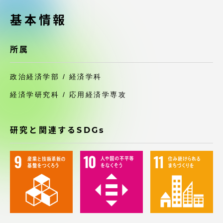
受験・入学案内
基本情報
学生生活
所属
グローバルネットワーク
政治経済学部 / 経済学科
学外連携
経済学研究科 / 応用経済学専攻
学園ネットワーク
研究と関連するSDGs
各種情報・お問い合わせ