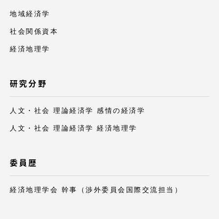
TOKAIスポーツ
地域経済学
社会関係資本
経済地理学
ニュースリリース
研究分野
卒業にあたってのアンケート
人文・社会 理論経済学 感情の経済学
人文・社会 理論経済学 経済地理学
認証評価
委員歴
経済地理学会 幹事（渉外委員会国際交流担当）
教育研究上の目的及び養成する人材像と３つの
ポリシー