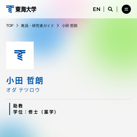
コ
メ
サ
ニ
イ
サ
メ
ン
ュ
ト
教
イ
ニ
テ
ー
検
ト
ュ
員・
TOP
教員・研究者ガイド
小田 哲朗
を
索
検
ー
在学生・保護者向けポータル（TIPS）
ン
閉
を
研
索
を
ツ
じ
閉
を
開
究
る
じ
開
く
に
る
者
く
受験・入学案内
ス
ガ
キ
イ
ッ
教員・研究者ガイド
ド
プ
小田 哲朗
オダ テツロウ
大学の概要
助教
学位：修士（薬学）
教育・研究