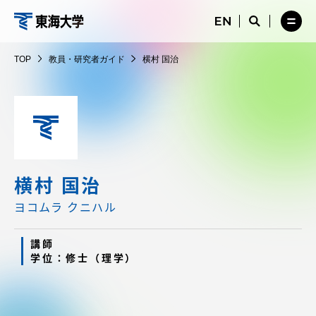
コ
メ
サ
ニ
イ
サ
メ
ン
ュ
ト
教
イ
ニ
テ
ー
検
ト
ュ
員・
TOP
教員・研究者ガイド
横村 国治
を
索
検
ー
在学生・保護者向けポータル（TIPS）
ン
閉
を
研
索
を
ツ
じ
閉
を
開
究
る
じ
開
く
に
る
者
く
受験・入学案内
ス
ガ
キ
イ
ッ
教員・研究者ガイド
ド
プ
横村 国治
ヨコムラ クニハル
大学の概要
講師
学位：修士（理学）
教育・研究