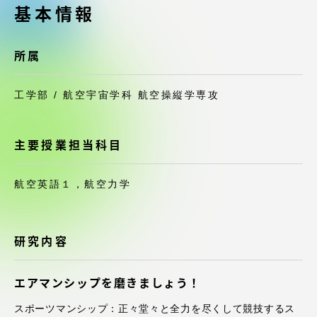
受験・入学案内
基本情報
学生生活
所属
グローバルネットワーク
工学部 / 航空宇宙学科 航空操縦学専攻
学外連携
主要授業担当科目
学園ネットワーク
航空英語１，航空力学
各種情報・お問い合わせ
研究内容
エアマンシップを磨きましょう！
スポーツマンシップ：正々堂々と全力を尽くして競技するス