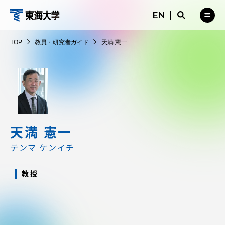
コ
メ
サ
ニ
イ
サ
メ
ン
ュ
ト
教
イ
ニ
テ
ー
検
ト
ュ
員・
TOP
教員・研究者ガイド
天満 憲一
を
索
検
ー
在学生・保護者向けポータル（TIPS）
ン
閉
を
研
索
を
ツ
じ
閉
を
開
究
る
じ
開
く
に
る
者
く
受験・入学案内
ス
ガ
キ
イ
ッ
教員・研究者ガイド
ド
プ
天満 憲一
テンマ ケンイチ
大学の概要
教授
教育・研究