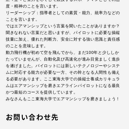
TOKAIスポーツ
度・精神のことを言います。
リーダーシップ：指導者としての素質・能力、統率力などの
ことを言います。
ではエアマンシップという言葉を聞いたことがありますか？
ニュースリリース
聞きなれない言葉だと思いますが、パイロットに必要な操縦
技量に加え、優れた判断力、安全に対する強い意識と責任感
のことを意味します。
動力飛行機が初めて空を飛んでから、まだ100年と少ししか
たっていませんが、自動化及び高速化が進み目覚ましく進歩
卒業にあたってのアンケート
を遂げました。パイロットには新しいテクノロジーやシステ
ムに対応する能力が必要な一方、その幹となる人間性も備え
る必要があります。ここ東海大学での操縦士養成カリキュラ
ムはエアマンシップを磨きエアラインパイロットになる最良
認証評価
かつ最短のコースを提供しています。
みなさんもここ東海大学でエアマンシップを磨きましょう！
お問い合わせ先
教育研究上の目的及び養成する人材像と３つの
ポリシー