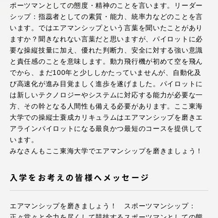
ポーツマンとしての態度・精神のことを言います。リーダー
アクセス情報
シップ：指蕊者としての素質・能力、統率力などのことを言
います。ではエアマンシップという言葉を聞いたことがあり
ますか？聞きなれない言葉だと思いますが、パイロットに必
品川キャンパス
湘南キャンパス
要な操縦技量に加え、優れた判断力、安全に対する強い意識
と責任感のことを意味します。動力飛行機が初めて空を飛ん
伊勢原キャンパス
静岡キャンパス
でから、まだ100年と少ししかたっていませんが、自動化及
熊本キャンパス
阿蘇くまもと
び高速化が進み目覚ましく進歩を遂げました。パイロットに
臨空キャンパス
は新しいテクノロジーやシステムに対応する能力が必要な一
方、その幹となる人間性も備える必要があります。ここ東海
札幌キャンパス
大学での操縦士蓑成カリキュラムはエアマンシップを磨きエ
アラインパイロットになる最良かつ最短のコースを提供して
います。
みなさんもここ東海大学でエアマンシップを磨きましょう！
入学をお考えの皆様へメッセージ
エアマンシップを磨きましょう！ スポーツマンシップ：
正々堂々と全力を尽くして競技するスポーツマンとしての態