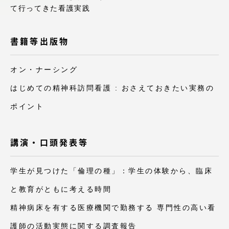
て行ってきた看護実践
アクセス情報
書籍等出版物
品川キャンパス
湘南キャンパス
伊勢原キャンパス
静岡キャンパス
オン・ナーシング
熊本キャンパス
阿蘇くまもと
はじめての精神科訪問看護 : おさえておきたい実務の
臨空キャンパス
ポイント
札幌キャンパス
講演・口頭発表等
学生が見つけた「倫理の種」：学生の体験から、臨床
と教育がともに考える時間
精神病床を有する医療機関で勤務する 専門性の高い看
護師の活動実態に関する調査報告