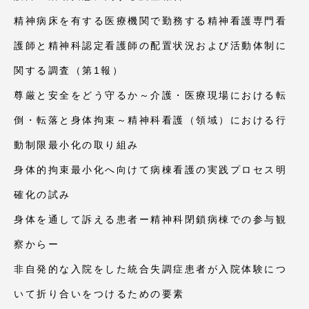
TOKAIスポーツ
精神病床を有する医療機関で勤務する精神看護専門看
護師と精神科認定看護師の配置状況および活動体制に
関する調査（第1報）
ニュースリリース
尊厳と安全をどう守るか～介護・医療現場における転
倒・転落と身体拘束～精神科看護（領域）における行
動制限最小化の取り組み
卒業にあたってのアンケート
身体的拘束最小化へ向けて病棟看護の実践プロセス明
確化の試み
認証評価
身体を通して訴える患者ー精神科閉鎖病棟での参与観
察からー
非自発的な入院をした統合失調症患者が入院体験につ
教育研究上の目的及び養成する人材像と３つの
いて折り合いをつけるための要素
ポリシー