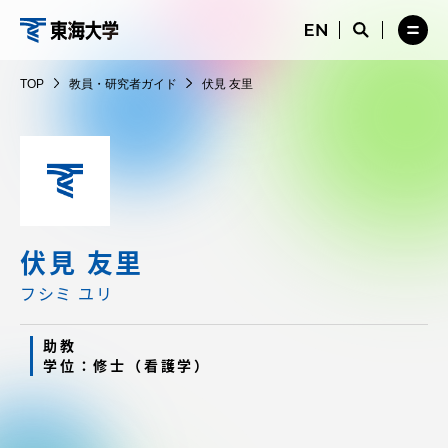
コ
メ
サ
ニ
イ
サ
メ
ン
ュ
ト
教
イ
ニ
テ
ー
検
ト
ュ
員・
TOP
教員・研究者ガイド
伏見 友里
を
索
検
ー
在学生・保護者向けポータル（TIPS）
ン
閉
を
研
索
を
ツ
じ
閉
を
開
究
る
じ
開
く
に
る
者
く
受験・入学案内
ス
ガ
キ
イ
ッ
教員・研究者ガイド
ド
プ
伏見 友里
フシミ ユリ
大学の概要
助教
学位：修士（看護学）
教育・研究