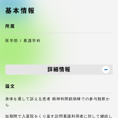
受験・入学案内
基本情報
学生生活
所属
グローバルネットワーク
医学部 / 看護学科
学外連携
学園ネットワーク
詳細情報
各種情報・お問い合わせ
論文
身体を通して訴える患者 精神科閉鎖病棟での参与観察か
ら
短期間で入退院をくり返す訪問看護利用者に対して継続し