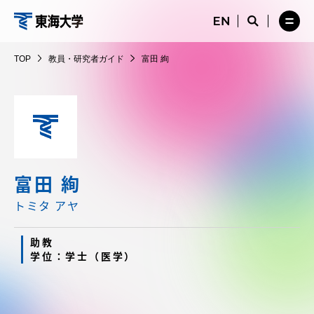
コ
メ
サ
ニ
イ
サ
メ
ン
ュ
ト
教
イ
ニ
テ
ー
検
ト
ュ
員・
TOP
教員・研究者ガイド
富田 絢
を
索
検
ー
在学生・保護者向けポータル（TIPS）
ン
閉
を
研
索
を
ツ
じ
閉
を
開
究
る
じ
開
く
に
る
者
く
受験・入学案内
ス
ガ
キ
イ
ッ
教員・研究者ガイド
ド
プ
富田 絢
トミタ アヤ
大学の概要
助教
学位：学士（医学）
教育・研究