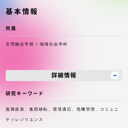
受験・入学案内
基本情報
学生生活
所属
グローバルネットワーク
文理融合学部 / 地域社会学科
学外連携
学園ネットワーク
詳細情報
各種情報・お問い合わせ
研究キーワード
復興政策、集団移転、環境適応、危機管理、コミュニ
ティレジリエンス