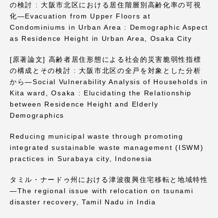
の検討 : 大阪市北区における居住階層別高齢化率の可視
化—Evacuation from Upper Floors at
Condominiums in Urban Area : Demographic Aspect
as Residence Height in Urban Area, Osaka City
[原著論文] 高齢者居住形態による社会的災害脆弱性指標
の構成とその検討 : 大阪市北区の全戸を対象とした分析
から—Social Vulnerability Analysis of Households in
Kita ward, Osaka : Elucidating the Relationship
between Residence Height and Elderly
Demographics
Reducing municipal waste through promoting
integrated sustainable waste management (ISWM)
practices in Surabaya city, Indonesia
タミル・ナードゥ州における津波復興住宅移転と地域特性
—The regional issue with relocation on tsunami
disaster recovery, Tamil Nadu in India