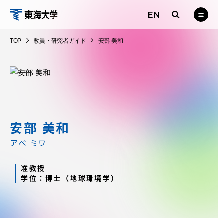
コ
メ
サ
ニ
イ
サ
メ
ン
ュ
ト
教
イ
ニ
テ
ー
検
ト
ュ
員・
TOP
教員・研究者ガイド
安部 美和
を
索
検
ー
在学生・保護者向けポータル（TIPS）
ン
閉
を
研
索
を
ツ
じ
閉
を
開
究
る
じ
開
く
に
る
者
く
受験・入学案内
ス
ガ
キ
イ
ッ
教員・研究者ガイド
ド
プ
安部 美和
アベ ミワ
大学の概要
准教授
学位：博士（地球環境学）
教育・研究