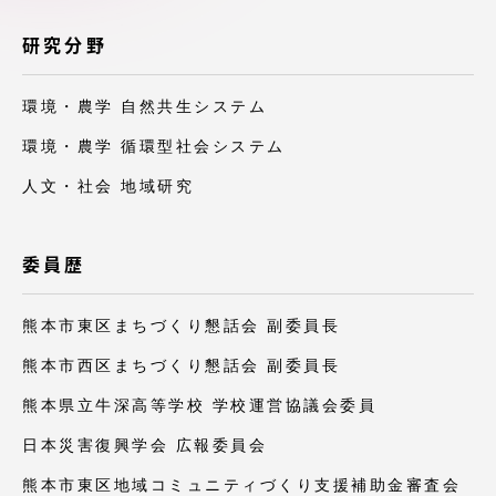
アクセス情報
研究分野
品川キャンパス
湘南キャンパス
環境・農学 自然共生システム
伊勢原キャンパス
静岡キャンパス
環境・農学 循環型社会システム
人文・社会 地域研究
熊本キャンパス
阿蘇くまもと
臨空キャンパス
札幌キャンパス
委員歴
熊本市東区まちづくり懇話会 副委員長
熊本市西区まちづくり懇話会 副委員長
熊本県立牛深高等学校 学校運営協議会委員
日本災害復興学会 広報委員会
熊本市東区地域コミュニティづくり支援補助金審査会