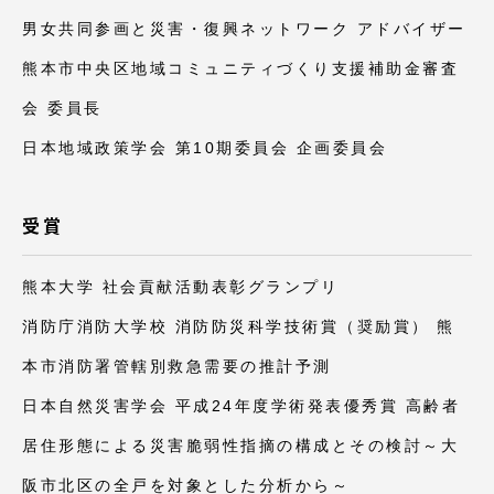
TOKAIスポーツ
男女共同参画と災害・復興ネットワーク アドバイザー
熊本市中央区地域コミュニティづくり支援補助金審査
会 委員長
ニュースリリース
日本地域政策学会 第10期委員会 企画委員会
受賞
卒業にあたってのアンケート
熊本大学 社会貢献活動表彰グランプリ
消防庁消防大学校 消防防災科学技術賞（奨励賞） 熊
認証評価
本市消防署管轄別救急需要の推計予測
日本自然災害学会 平成24年度学術発表優秀賞 高齢者
居住形態による災害脆弱性指摘の構成とその検討～大
教育研究上の目的及び養成する人材像と３つの
ポリシー
阪市北区の全戸を対象とした分析から～