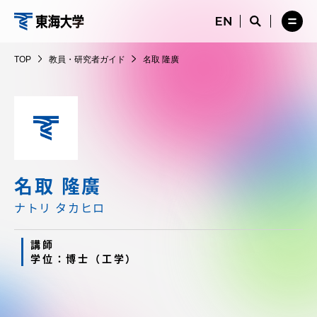
コ
メ
サ
ニ
イ
サ
メ
ン
ュ
ト
教
イ
ニ
テ
ー
検
ト
ュ
員・
TOP
教員・研究者ガイド
名取 隆廣
を
索
検
ー
在学生・保護者向けポータル（TIPS）
ン
閉
を
研
索
を
ツ
じ
閉
を
開
究
る
じ
開
く
に
る
者
く
受験・入学案内
ス
ガ
キ
イ
ッ
教員・研究者ガイド
ド
プ
名取 隆廣
ナトリ タカヒロ
大学の概要
講師
学位：博士（工学）
教育・研究