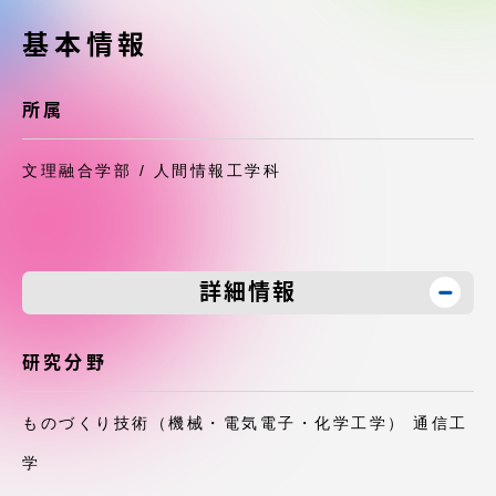
受験・入学案内
基本情報
学生生活
所属
グローバルネットワーク
文理融合学部 / 人間情報工学科
学外連携
学園ネットワーク
詳細情報
各種情報・お問い合わせ
研究分野
ものづくり技術（機械・電気電子・化学工学） 通信工
学