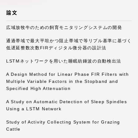
アクセス情報
論文
広域放牧牛のための飼育モニタリングシステムの開発
品川キャンパス
湘南キャンパス
伊勢原キャンパス
静岡キャンパス
通過帯域で最大平坦かつ阻止帯域で等リプル基準に基づく
低遅延整数次数FIRディジタル微分器の設計法
熊本キャンパス
阿蘇くまもと
臨空キャンパス
LSTMネットワークを用いた睡眠紡錘波の自動検出法
札幌キャンパス
A Design Method for Linear Phase FIR Filters with
Multiple Variable Factors in the Stopband and
Specified High Attenuation
A Study on Automatic Detection of Sleep Spindles
Using a LSTM Network
Study of Activity Collecting System for Grazing
Cattle