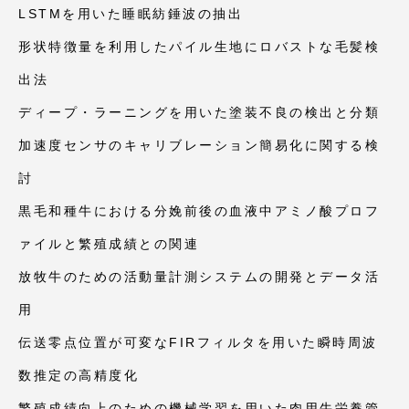
LSTMを用いた睡眠紡錘波の抽出
形状特徴量を利用したパイル生地にロバストな毛髪検
出法
資料請求
お問い合わせ
ディープ・ラーニングを用いた塗装不良の検出と分類
在学生・保護者向けポータル（TIPS）
本学教職員向け情報
加速度センサのキャリブレーション簡易化に関する検
討
黒毛和種牛における分娩前後の血液中アミノ酸プロフ
ァイルと繁殖成績との関連
放牧牛のための活動量計測システムの開発とデータ活
用
伝送零点位置が可変なFIRフィルタを用いた瞬時周波
数推定の高精度化
繁殖成績向上のための機械学習を用いた肉用牛栄養管