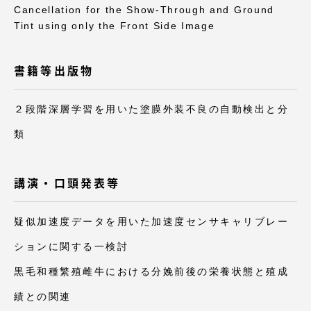
TOKAIスポーツ
Cancellation for the Show-Through and Ground
Tint using only the Front Side Image
書籍等出版物
ニュースリリース
２段階深層学習を用いた塗膜外装不良の自動検出と分
類
卒業にあたってのアンケート
講演・口頭発表等
認証評価
疑似加速度データを用いた加速度センサキャリブレー
ションに関する一検討
黒毛和種繁殖雌牛における分娩前後の栄養状態と殖成
教育研究上の目的及び養成する人材像と３つの
績との関連
ポリシー