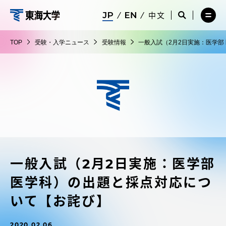
コ
メ
サ
中文
ニ
イ
サ
メ
ン
ュ
ト
東
イ
ニ
テ
ー
検
ト
ュ
海
TOP
受験・入学ニュース
受験情報
一般入試（2月2日実施：医学部
を
索
検
ー
在学生・保護者向けポータル（TIPS）
ン
閉
を
大
索
を
ツ
じ
閉
を
開
学
る
じ
開
く
に
る
く
受験・入学案内
ス
キ
ッ
教員・研究者ガイド
プ
一般入試（2月2日実施：医学部
大学の概要
医学科）の出題と採点対応につ
教育・研究
いて【お詫び】
2020.02.06