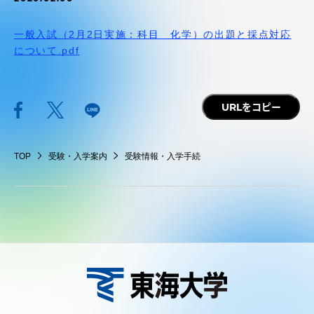
受験・入学案内
一般入試（2月2日実施：科目 化学）の出題と採点対応
学生生活
について.pdf
グローバルネットワーク
URLをコピー
学外連携
TOP
受験・入学案内
受験情報・入学手続
学園ネットワーク
各種情報・お問い合わせ