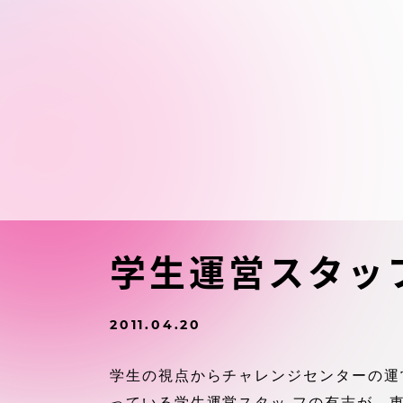
東海大学の障がい学生支援に関
大学院
する取り組みについて
教育方針
東海大学環境憲章
教育シス
ダイバーシティ推進
教育セン
中期目標
研究支援
学則・諸規程
学生運営スタッ
スポーツ
コンプライアンス
2011.04.20
研究所
キャンパス案内
学生の視点からチャレンジセンターの運
っている学生運営スタッ フの有志が、