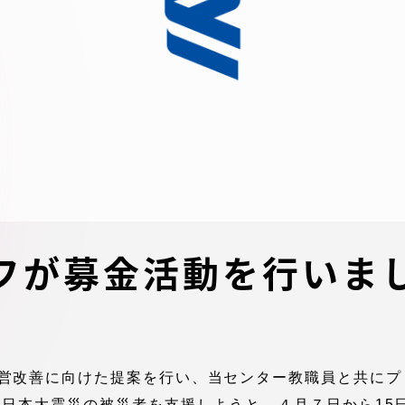
デジタルパンフレットライ
リー
受験イベント
テム
入学案内
ター
学費
・体制
東海大学会員サイト案内（
フが募金活動を行いま
請求）
・施設
出願方法
営改善に向けた提案を行い、当センター教職員と共にプ
合否発表・入学手続
東日本大震災の被災者を支援しようと、４月７日から15