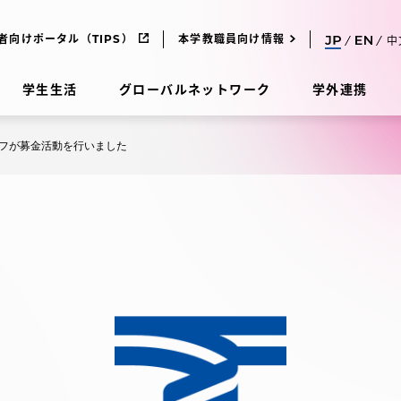
者向けポータル（TIPS）
本学教職員向け情報
中
学生生活
グローバルネットワーク
学外連携
フが募金活動を行いました
受験・入学案内
研究
受験・入学案内
究
受験・入学案内
科
入試制度