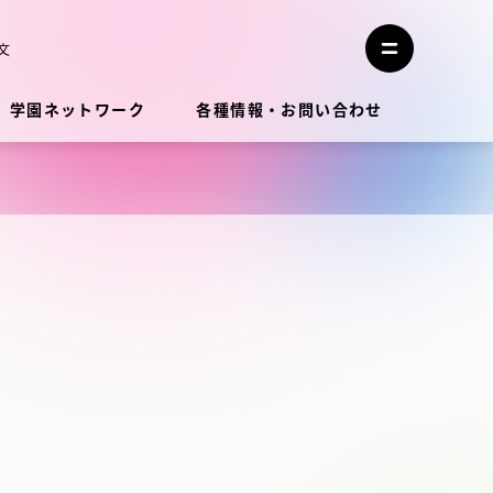
メ
ニ
文
メ
ュ
ニ
ー
ュ
を
学園ネットワーク
各種情報・お問い合わせ
ー
閉
を
じ
開
る
く
教員・研究者ガイド
学生生活
学生生活
学生生活サポート