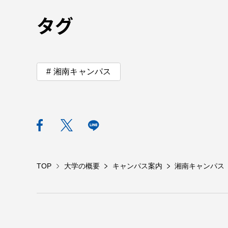
留学生への情報 – TOKAI
タグ
Inbound
キャリア
情報）
海外ネットワーク
湘南キャンパス
Global Programs
外国人研究者
特色ある国際活動
TOP
大学の概要
キャンパス案内
湘南キャンパス
グローバル大学へ向けた取り組
みのための基本理念