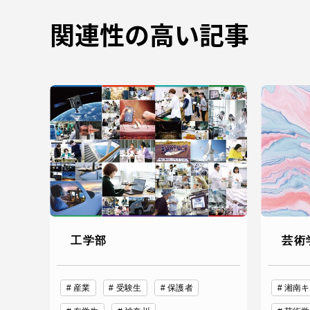
語学教育センター
関連性の高い記事
アク
品川キャン
阿蘇くまも
臨空キャン
工学部
芸術
産業
受験生
保護者
湘南キ