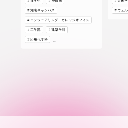
在学生
神奈川
芸術学
湘南キャンパス
ウェル
TOKAIスポーツ
エンジニアリング カレッジオフィス
工学部
建築学科
応用化学科
...
教育研究上の目的
及び養成する人材
像と３つのポリシ
ー
資料請求
お問い