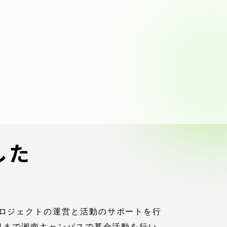
ブラ
スポーツインフォ
ToCoチャレ
海外研修航海
キャリア就職（学内向け情報）
資料
した
ロジェクトの運営と活動のサポートを行
日まで湘南キャンパスで募金活動を行い