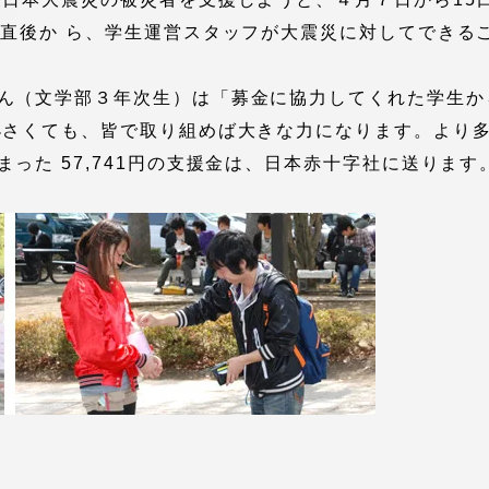
館
生直後か ら、学生運営スタッフが大震災に対してできる
奨学金
 教員・研究者ガイド
ん（文学部３年次生）は「募金に協力してくれた学生から
小さくても、皆で取り組めば大きな力になります。より
った 57,741円の支援金は、日本赤十字社に送ります
携
学園ネットワーク
学園ネットワーク
携
厚生施設
学園関連機関