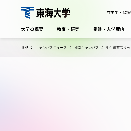
コ
ン
在学生・保護
テ
東
ン
大学の概要
教育・研究
受験・入学案内
海
ツ
大
に
在学生・保護者向けポータル
学
TOP
キャンパスニュース
湘南キャンパス
学生運営スタッ
ス
（TIPS）
キ
ッ
プ
大学の概要
教育・
大学の概要
教育・研
理念・歴史
学部・学