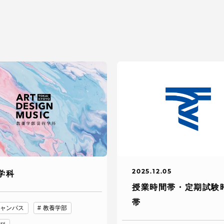
セス情報
パス
湘南キャンパス
伊勢原キャンパス
と
札幌キャンパス
パス
2025.12.05
学科
授業時間帯・定期試験
帯
ャンパス
教養学部