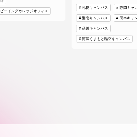
科
札幌キャンパス
静岡キャ
卒業にあた
ビーイングカレッジオフィス
ニュースリリース
アンケート
湘南キャンパス
熊本キャ
品川キャンパス
阿蘇くまもと臨空キャンパス
合わせ
在学生・保護者向けポータル（TIPS）
本学教職員向け情報