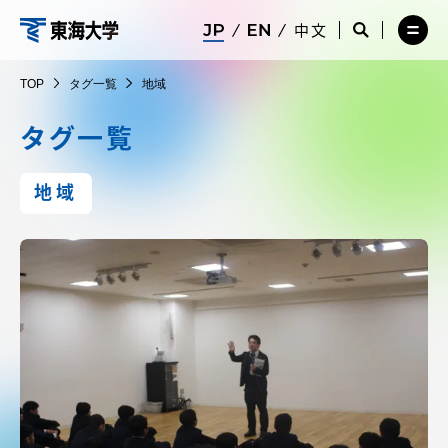
コ
メ
サ
中文
ニ
イ
サ
メ
ン
ュ
ト
イ
ニ
東
テ
ー
検
ト
ュ
TOP
タグ一覧
地域
を
索
検
ー
在学生・保護者向けポータル（TIPS）
ン
閉
を
索
を
海
ツ
じ
閉
を
開
タグ一覧
る
じ
開
く
に
る
く
大
受験・入学案内
ス
地域
キ
学
ッ
教員・研究者ガイド
プ
大学の概要
教育・研究