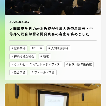
受験・入学案内
学生生活
2025.04.04
人間環境学科の岩本教授が付属大阪仰星高校・中
グローバルネットワーク
等部で総合学習公開発表会の審査を務めました
学外連携
教養学部
SDGs
人間環境学科
持続可能な社会
地域
学園ネットワーク
ウェルビーイングカレッジオフィス
付属大阪仰星高校
総合学習
フィールド学習
各種情報・お問い合わせ