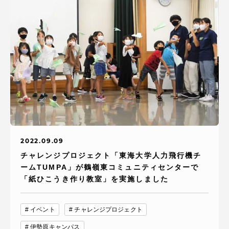
TOKAIスポーツ
ニュースリリース
卒業にあたってのアンケート
2022.09.09
チャレンジプロジェクト「東海大学人力飛行機チ
認証評価
ームTUMPA」が鶴嶺東コミュニティセンターで
「紙ひこうき作り教室」を実施しました
教育研究上の目的及び養成する人材像と３つの
イベント
チャレンジプロジェクト
ポリシー
伊勢原キャンパス