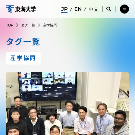
コ
メ
サ
中文
ニ
イ
サ
メ
ン
ュ
ト
イ
ニ
東
テ
ー
検
ト
ュ
TOP
タグ一覧
産学協同
を
索
検
ー
在学生・保護者向けポータル（TIPS）
ン
閉
を
索
を
海
ツ
じ
閉
を
開
タグ一覧
る
じ
開
く
に
る
く
大
受験・入学案内
ス
産学協同
キ
学
ッ
教員・研究者ガイド
プ
大学の概要
教育・研究