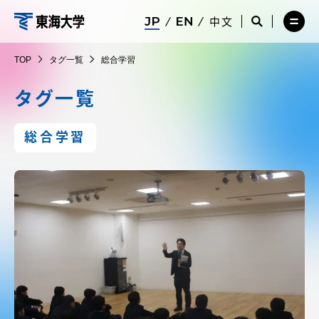
コ
メ
サ
中文
ニ
イ
サ
メ
ン
ュ
ト
イ
ニ
東
テ
ー
検
ト
ュ
TOP
タグ一覧
総合学習
を
索
検
ー
在学生・保護者向けポータル（TIPS）
ン
閉
を
索
を
海
ツ
じ
閉
を
開
タグ一覧
る
じ
開
く
に
る
く
大
受験・入学案内
ス
総合学習
キ
学
ッ
教員・研究者ガイド
プ
大学の概要
教育・研究