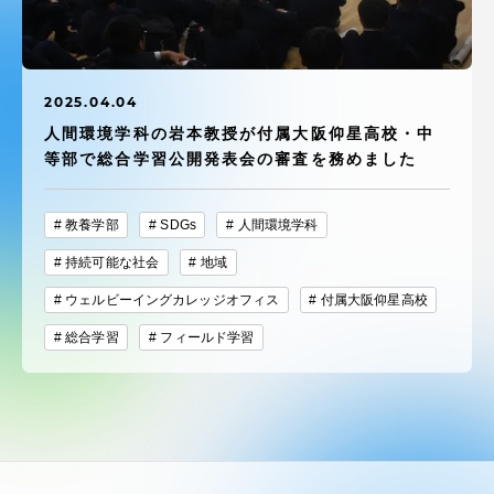
受験・入学案内
学生生活
2025.04.04
人間環境学科の岩本教授が付属大阪仰星高校・中
グローバルネットワーク
等部で総合学習公開発表会の審査を務めました
学外連携
教養学部
SDGs
人間環境学科
持続可能な社会
地域
学園ネットワーク
ウェルビーイングカレッジオフィス
付属大阪仰星高校
総合学習
フィールド学習
各種情報・お問い合わせ