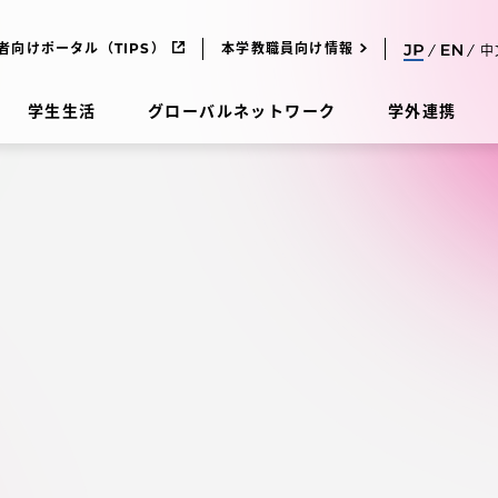
者向けポータル（TIPS）
本学教職員向け情報
中
学生生活
グローバルネットワーク
学外連携
受験・入学案内
研究
受験・入学案内
究
受験・入学案内
科
入試制度