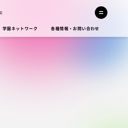
メ
ニ
文
メ
ュ
ニ
ー
ュ
を
学園ネットワーク
各種情報・お問い合わせ
ー
閉
を
じ
開
る
く
教員・研究者ガイド
学生生活
学生生活
学生生活サポート