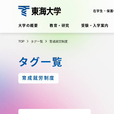
コ
ン
在学生・保護
テ
東
ン
大学の概要
教育・研究
受験・入学案内
ツ
海
に
在学生・保護者向けポータル
TOP
タグ一覧
育成就労制度
ス
（TIPS）
大
キ
タグ一覧
ッ
学
プ
大学の概要
教育・
育成就労制度
大学の概要
教育・研
理念・歴史
学部・学