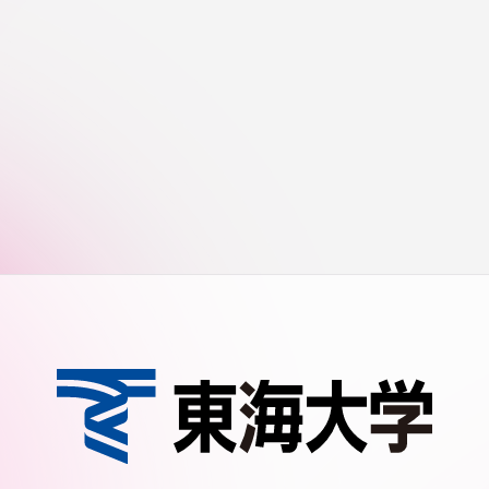
館
奨学金
 教員・研究者ガイド
携
学園ネットワーク
学園ネットワーク
携
厚生施設
学園関連機関