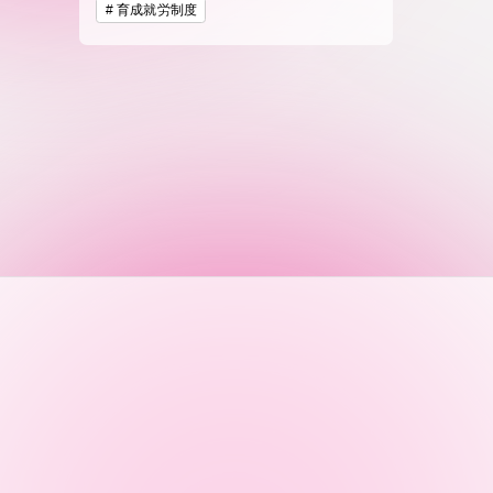
付属図書
育成就労制度
在学生の皆様
東海大学
保護者の方
教育・研究組織について
グローバルネットワーク
学外連
グローバルネットワーク
学外連携
海外派遣留学プログラム –
産官学連
TOKAI Outbound
地域連携