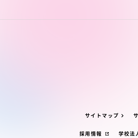
留学生への情報 – TOKAI
Inbound
キャリア
情報）
海外ネットワーク
Global Programs
外国人研究者
特色ある国際活動
グローバル大学へ向けた取り組
サイトマップ
みのための基本理念
採用情報
学校法