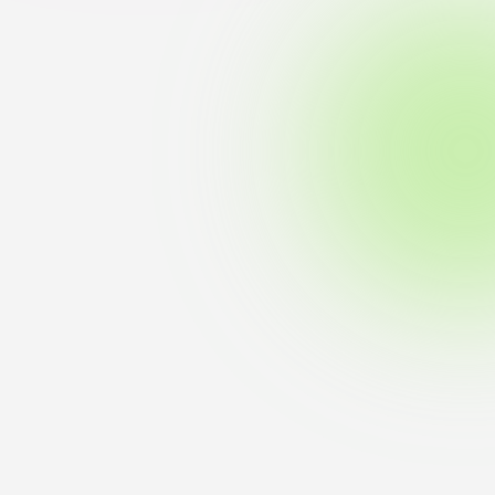
ブラ
スポーツインフォ
ToCoチャレ
海外研修航海
キャリア就職（学内向け情報）
資料