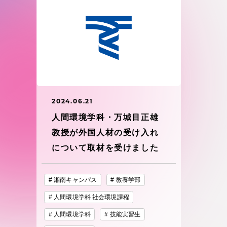
東海大学の障がい学生支援に関
大学院
する取り組みについて
教育方針
東海大学環境憲章
教育シス
ダイバーシティ推進
教育セン
2024.06.21
中期目標
人間環境学科・万城目正雄
研究支援
教授が外国人材の受け入れ
学則・諸規程
について取材を受けました
スポーツ
コンプライアンス
湘南キャンパス
教養学部
研究所
人間環境学科 社会環境課程
キャンパス案内
人間環境学科
技能実習生