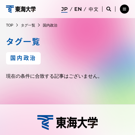
コ
メ
サ
中文
ニ
イ
サ
メ
ン
ュ
ト
イ
ニ
東
テ
ー
検
ト
ュ
TOP
タグ一覧
国内政治
を
索
検
ー
在学生・保護者向けポータル（TIPS）
ン
閉
を
索
を
海
ツ
じ
閉
を
開
タグ一覧
る
じ
開
く
に
る
く
大
受験・入学案内
ス
国内政治
キ
学
ッ
教員・研究者ガイド
現在の条件に合致する記事はございません。
プ
大学の概要
教育・研究