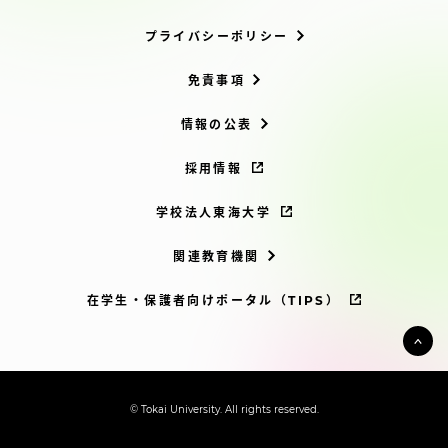
TOKAIスポーツ
プライバシーポリシー
免責事項
ニュースリリース
情報の公表
採用情報
卒業にあたってのアンケート
学校法人東海大学
関連教育機関
在学生・保護者向けポータル（TIPS）
認証評価
教育研究上の目的及び養成する人材像と３つの
© Tokai University. All rights reserved.
ポリシー