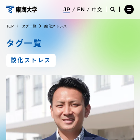
コ
メ
サ
中文
ニ
イ
サ
メ
ン
ュ
ト
イ
ニ
東
テ
ー
検
ト
ュ
TOP
タグ一覧
酸化ストレス
を
索
検
ー
在学生・保護者向けポータル（TIPS）
ン
閉
を
索
を
海
ツ
じ
閉
を
開
タグ一覧
る
じ
開
く
に
る
く
大
受験・入学案内
ス
酸化ストレス
キ
学
ッ
教員・研究者ガイド
プ
大学の概要
教育・研究