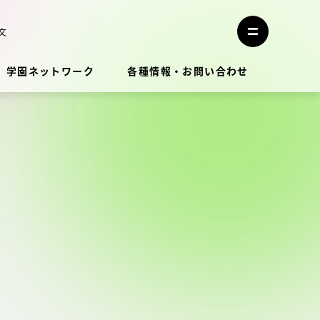
メ
ニ
文
メ
ュ
ニ
ー
ュ
を
学園ネットワーク
各種情報・お問い合わせ
ー
閉
を
じ
開
る
く
教員・研究者ガイド
学生生活
学生生活
学生生活サポート