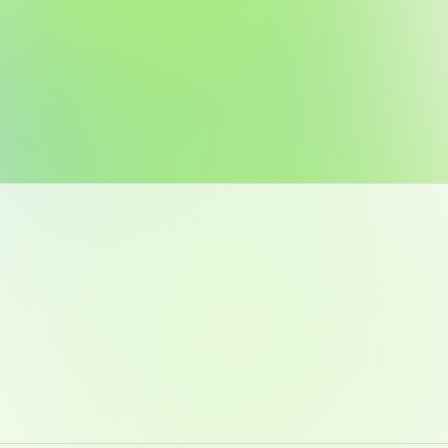
付属図書
在学生の皆様
東海大学
保護者の方
教育・研究組織について
グローバルネットワーク
学外連
グローバルネットワーク
学外連携
海外派遣留学プログラム –
産官学連
TOKAI Outbound
地域連携