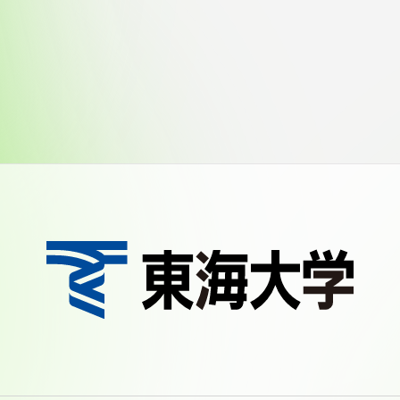
館
奨学金
 教員・研究者ガイド
携
学園ネットワーク
学園ネットワーク
携
厚生施設
学園関連機関