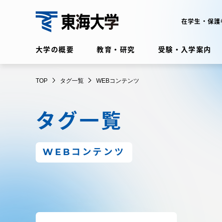
コ
ン
在学生・保護
テ
東
ン
大学の概要
教育・研究
受験・入学案内
ツ
海
に
在学生・保護者向けポータル
TOP
タグ一覧
WEBコンテンツ
ス
（TIPS）
大
キ
タグ一覧
ッ
学
プ
大学の概要
教育・
WEBコンテンツ
大学の概要
教育・研
理念・歴史
学部・学