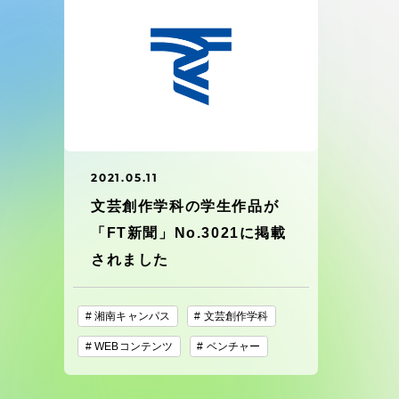
東海大学の障がい学生支援に関
大学院
する取り組みについて
教育方針
東海大学環境憲章
教育シス
ダイバーシティ推進
教育セン
2021.05.11
中期目標
文芸創作学科の学生作品が
研究支援
「FT新聞」No.3021に掲載
学則・諸規程
されました
スポーツ
コンプライアンス
湘南キャンパス
文芸創作学科
研究所
WEBコンテンツ
ベンチャー
キャンパス案内