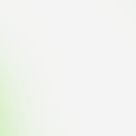
デジタルパンフレットライ
リー
受験イベント
テム
入学案内
ター
学費
・体制
東海大学会員サイト案内（
請求）
・施設
出願方法
合否発表・入学手続