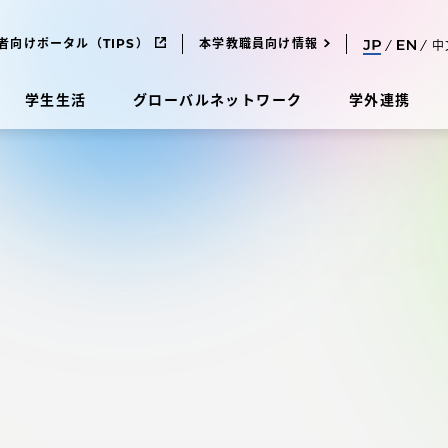
者向けポータル（TIPS）
本学教職員向け情報
中
学生生活
グローバルネットワーク
学外連携
受験・入学案内
研究
受験・入学案内
究
受験・入学案内
科
入試制度