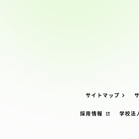
留学生への情報 – TOKAI
Inbound
キャリア
情報）
海外ネットワーク
Global Programs
外国人研究者
サイトマップ
特色ある国際活動
採用情報
学校法
グローバル大学へ向けた取り組
みのための基本理念