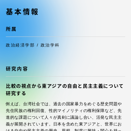
受験・入学案内
基本情報
学生生活
所属
グローバルネットワーク
政治経済学部 / 政治学科
学外連携
研究内容
学園ネットワーク
比較の視点から東アジアの自由と民主主義について
各種情報・お問い合わせ
研究する
例えば、台湾社会では、過去の国家暴力をめぐる歴史問題や
先住民族の権利回復、性的マイノリティの権利保障など、先
進的な課題について人々が真剣に議論し合い、活発な民主主
義が展開されています。日本を含めた東アジアと、世界にお
ける自由や民主主義の歴史、思想、制度に興味・関心を持っ