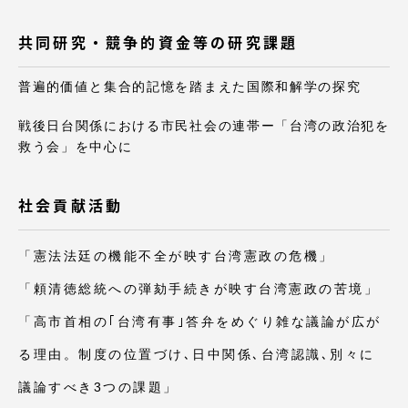
共同研究・競争的資金等の研究課題
普遍的価値と集合的記憶を踏まえた国際和解学の探究
戦後日台関係における市民社会の連帯ー「台湾の政治犯を
救う会」を中心に
社会貢献活動
「憲法法廷の機能不全が映す台湾憲政の危機」
「頼清徳総統への弾劾手続きが映す台湾憲政の苦境」
「高市首相の｢台湾有事｣答弁をめぐり雑な議論が広が
る理由。制度の位置づけ､日中関係､台湾認識､別々に
議論すべき3つの課題」