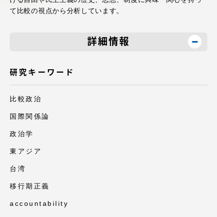
アクセス情報
て比較の視点から分析しています。
詳細情報
品川キャンパス
湘南キャンパス
伊勢原キャンパス
静岡キャンパス
研究キーワード
熊本キャンパス
阿蘇くまもと
臨空キャンパス
比較政治
札幌キャンパス
国際関係論
政治学
東アジア
台湾
移行期正義
accountability