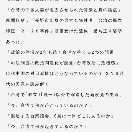
「台湾の中国人妻が退去させられた背景と真の論点」
新聞取材：「長野市出身の男性も犠牲者、台湾の民衆
弾圧「２・２８事件」賠償受けた遺族「過ち正す姿勢
あった」
「政治の停滞が1年も続く台湾が抱える2つの問題」
「司法制度の政治問題化が懸念､台湾政治に危機感」
現代中国の対日感情はどうなっているのか？ ＳＮＳ時
代の民意を読み解く
「台湾で｢独立｣｢統一｣以外で躍進した新政党の失速」
「今、台湾で何が起こっているのか？」
「混迷する台湾議会､民意は一体どこにあるのか」
「今、台湾で何が起きているのか？」