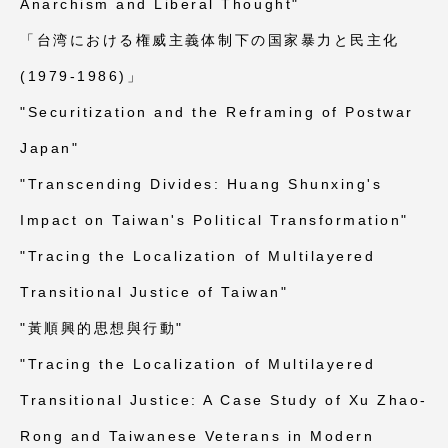
Anarchism and Liberal Thought"
「台湾における権威主義体制下の国家暴力と民主化
(1979-1986)」
"Securitization and the Reframing of Postwar
Japan"
"Transcending Divides: Huang Shunxing's
Impact on Taiwan's Political Transformation"
"Tracing the Localization of Multilayered
Transitional Justice of Taiwan"
"黃順興的思想與行動"
"Tracing the Localization of Multilayered
Transitional Justice: A Case Study of Xu Zhao-
Rong and Taiwanese Veterans in Modern