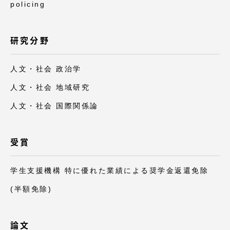
TOKAIスポーツ
policing
研究分野
ニュースリリース
人文・社会 政治学
人文・社会 地域研究
人文・社会 国際関係論
卒業にあたってのアンケート
受賞
認証評価
学生支援機構 特に優れた業績による奨学金返還免除
(半額免除)
教育研究上の目的及び養成する人材像と３つの
ポリシー
論文