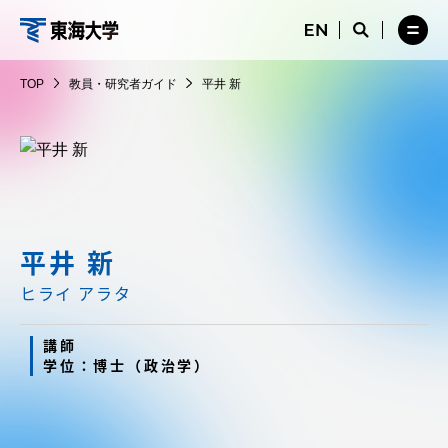
コ
メ
サ
ニ
イ
サ
メ
ン
ュ
ト
教
イ
ニ
テ
ー
検
ト
ュ
員・
TOP
教員・研究者ガイド
平井 新
を
索
検
ー
在学生・保護者向けポータル（TIPS）
ン
閉
を
研
索
を
ツ
じ
閉
を
開
究
る
じ
開
く
に
る
者
く
受験・入学案内
ス
ガ
キ
イ
ッ
教員・研究者ガイド
ド
プ
平井 新
ヒライ アラタ
大学の概要
講師
学位：博士（政治学）
教育・研究