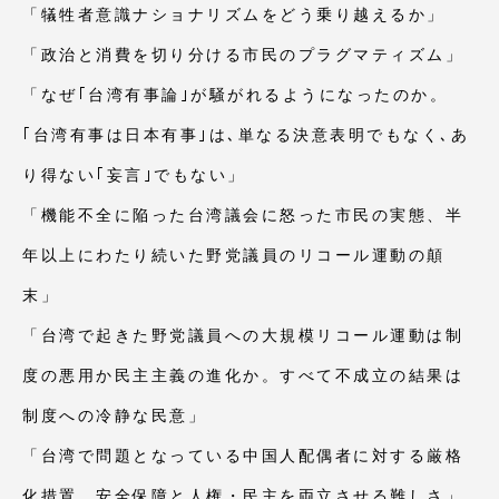
「犠牲者意識ナショナリズムをどう乗り越えるか」
「政治と消費を切り分ける市民のプラグマティズム」
「なぜ｢台湾有事論｣が騒がれるようになったのか。
｢台湾有事は日本有事｣は､単なる決意表明でもなく､あ
り得ない｢妄言｣でもない」
「機能不全に陥った台湾議会に怒った市民の実態、半
年以上にわたり続いた野党議員のリコール運動の顛
末」
「台湾で起きた野党議員への大規模リコール運動は制
度の悪用か民主主義の進化か。すべて不成立の結果は
制度への冷静な民意」
「台湾で問題となっている中国人配偶者に対する厳格
化措置、安全保障と人権・民主を両立させる難しさ」