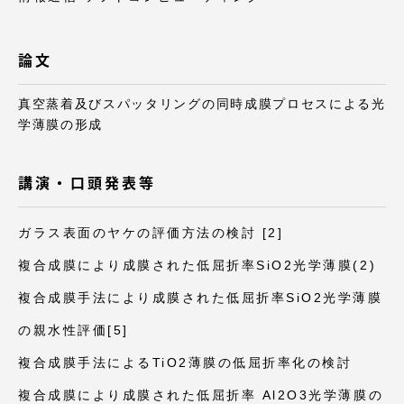
TOKAIスポーツ
論文
ニュースリリース
真空蒸着及びスパッタリングの同時成膜プロセスによる光
学薄膜の形成
講演・口頭発表等
卒業にあたってのアンケート
ガラス表面のヤケの評価方法の検討 [2]
複合成膜により成膜された低屈折率SiO2光学薄膜(2)
認証評価
複合成膜手法により成膜された低屈折率SiO2光学薄膜
の親水性評価[5]
複合成膜手法によるTiO2薄膜の低屈折率化の検討
教育研究上の目的及び養成する人材像と３つの
ポリシー
複合成膜により成膜された低屈折率 Al2O3光学薄膜の