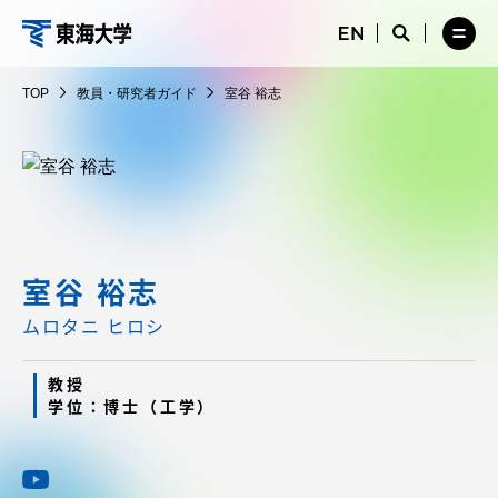
コ
メ
サ
ニ
イ
サ
メ
ン
ュ
ト
教
イ
ニ
テ
ー
検
ト
ュ
員・
TOP
教員・研究者ガイド
室谷 裕志
を
索
検
ー
在学生・保護者向けポータル（TIPS）
ン
閉
を
研
索
を
ツ
じ
閉
を
開
究
る
じ
開
く
に
る
者
く
受験・入学案内
ス
ガ
キ
イ
ッ
教員・研究者ガイド
ド
プ
室谷 裕志
ムロタニ ヒロシ
大学の概要
教授
学位：博士（工学）
教育・研究