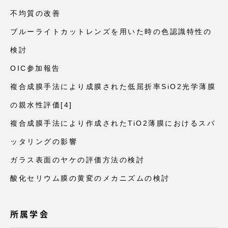
不均質の改善
ブルーライトカットレンズを用いた時の色認識特性の
検討
資料請求
お問い合わせ
OIC参加報告
在学生・保護者向けポータル（TIPS）
本学教職員向け情報
複合成膜手法により成膜された低屈折率SiO2光学薄膜
の親水性評価[4]
複合成膜手法により作成されたTiO2薄膜におけるスパ
ッタリングの影響
ガラス表面のヤケの評価方法の検討
酸化セリウム膜の黄変のメカニズムの検討
所属学会