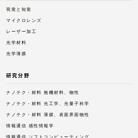
アクセス情報
視覚と知覚
マイクロレンズ
品川キャンパス
湘南キャンパス
レーザー加工
伊勢原キャンパス
静岡キャンパス
光学材料
熊本キャンパス
阿蘇くまもと
光学薄膜
臨空キャンパス
札幌キャンパス
研究分野
ナノテク・材料 無機材料、物性
ナノテク・材料 光工学、光量子科学
ナノテク・材料 薄膜、表面界面物性
情報通信 感性情報学
情報通信 ソフトコンピューティング