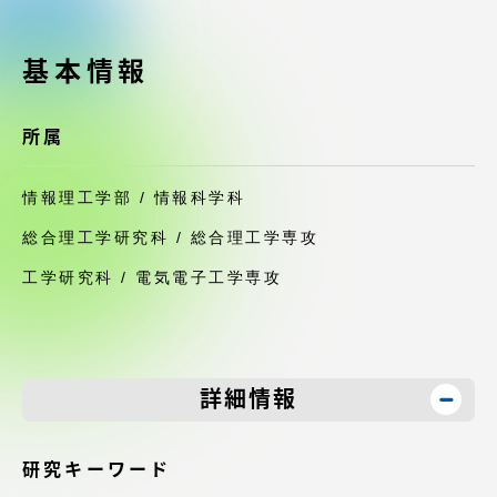
受験・入学案内
基本情報
学生生活
所属
グローバルネットワーク
情報理工学部 / 情報科学科
学外連携
総合理工学研究科 / 総合理工学専攻
学園ネットワーク
工学研究科 / 電気電子工学専攻
各種情報・お問い合わせ
詳細情報
研究キーワード