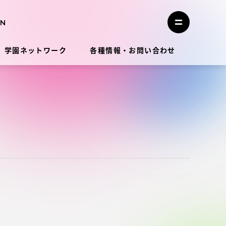
メ
ニ
メ
ュ
ニ
ー
ュ
を
学園ネットワーク
各種情報・お問い合わせ
ー
閉
を
じ
開
る
く
教員・研究者ガイド
学生生活
学生生活
学生生活サポート