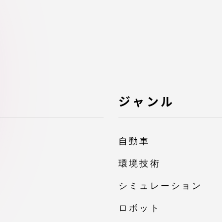
デジタルパンフレットライ
リー
受験イベント
テム
入学案内
ター
ジャンル
学費
・体制
自動車
東海大学会員サイト案内（
請求）
・施設
環境技術
シミュレーション
出願方法
ロボット
合否発表・入学手続