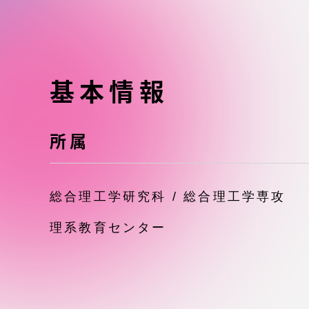
東海大学の障がい学生支援に関
大学院
する取り組みについて
教育方針
東海大学環境憲章
基本情報
教育シス
ダイバーシティ推進
教育セン
所属
中期目標
研究支援
総合理工学研究科 / 総合理工学専攻
学則・諸規程
スポーツ
理系教育センター
コンプライアンス
研究所
キャンパス案内