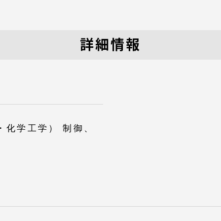
卒業にあた
ニュースリリース
アンケート
詳細情報
・化学工学） 制御、
お問い合わせ
在学生・保護者向けポータル（TIPS）
本学教職員向