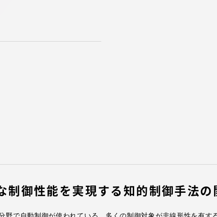
館
奨学金
 教員・研究者ガイド
携
学園ネットワーク
学園ネットワーク
携
厚生施設
な制御性能を実現する知的制御手法の
分野で自動制御が使われている．多くの制御対象が非線形性を有す
学園関連機関