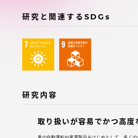
付属図書
在学生の皆様
研究と関連するSDGs
東海大学
保護者の方
教育・研究組織について
グローバルネットワーク
学外連
研究内容
グローバルネットワーク
学外連携
海外派遣留学プログラム –
産官学連
取り扱いが容易でかつ高度
TOKAI Outbound
車の自動運転や家電製品をはじめとして，多くの
地域連携