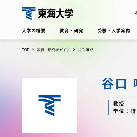
コ
ン
テ
教
ン
大学の概要
教育・研究
受験・入学案内
員・
ツ
研
に
在学生・保護者向けポータル
究
TOP
教員・研究者ガイド
谷口 唯成
ス
（TIPS）
者
キ
ガ
ッ
イ
プ
谷口 
ド
大学の概要
教育・
大学の概要
教育・研
教授
学位：博
理念・歴史
学部・学