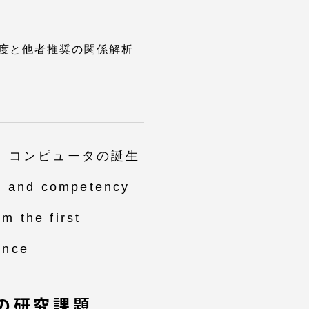
度と他者推奨の関係解析
: コンピュータの誕生
and competency
om the first
ence
の研究課題