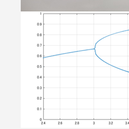
語学教育センター
アク
品川キャン
阿蘇くまも
臨空キャン