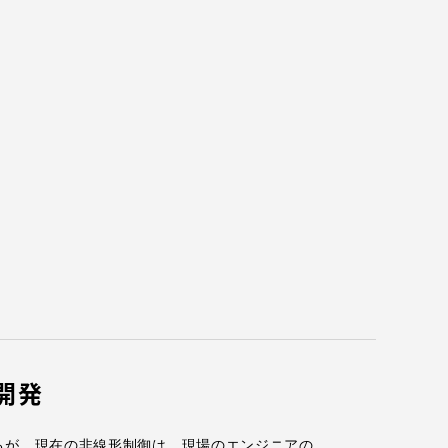
各種情報・お問い合わせ
各種情報・お問い合わせ
サイトマップ
開発
るが，現在の非線形制御は，現場のエンジニアの
サイト閲覧環境