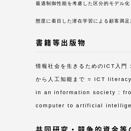
最適制御性能を考慮した区分的モデル化
態度に着目した潜在学習による顧客満足
書籍等出版物
情報社会を生きるためのICT入門 
から人工知能まで = ICT literacy 
in an information society : fr
computer to artificial intellig
共同研究・競争的資金等