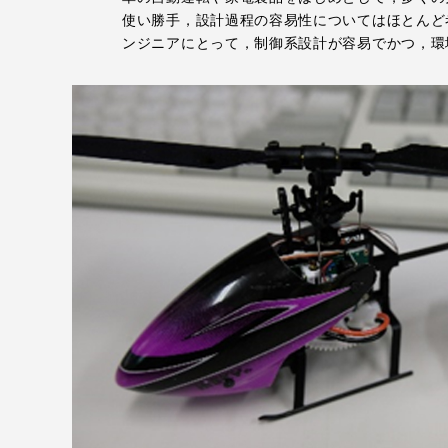
使い勝手，設計過程の容易性についてはほとんど
留学生への情報 – TOKAI
ンジニアにとって，制御系設計が容易でかつ，環
Inbound
キャリア
情報）
海外ネットワーク
Global Programs
外国人研究者
特色ある国際活動
グローバル大学へ向けた取り組
みのための基本理念