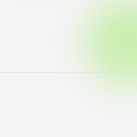
ブラ
スポーツインフォ
ToCoチャレ
海外研修航海
キャリア就職（学内向け情報）
資料