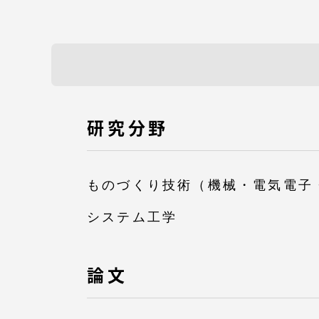
TOKAIスポーツ
教育研究上の目的
研究分野
及び養成する人材
像と３つのポリシ
ー
ものづくり技術（機械・電気電子
システム工学
資料請求
論文