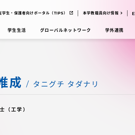
在学生・保護者向けポータル（TIPS）
本学教職員向け情報
学生生活
グローバルネットワーク
学外連携
受験・入学案内
唯成
研究
受験・入学案内
タニグチ タダナリ
究
受験・入学案内
士（工学）
科
入試制度