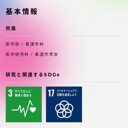
受験・入学案内
基本情報
学生生活
所属
グローバルネットワーク
医学部 / 看護学科
学外連携
医学研究科 / 看護学専攻
学園ネットワーク
研究と関連するSDGs
各種情報・お問い合わせ