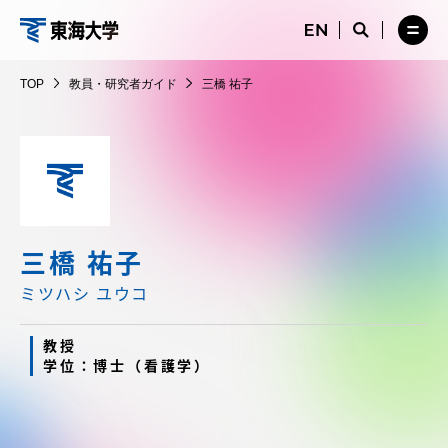
コ
メ
サ
ニ
イ
サ
メ
ン
ュ
ト
教
イ
ニ
テ
ー
検
ト
ュ
員・
TOP
教員・研究者ガイド
三橋 祐子
を
索
検
ー
在学生・保護者向けポータル（TIPS）
ン
閉
を
研
索
を
ツ
じ
閉
を
開
究
る
じ
開
く
に
る
者
く
受験・入学案内
ス
ガ
キ
イ
ッ
教員・研究者ガイド
ド
プ
三橋 祐子
ミツハシ ユウコ
大学の概要
教授
学位：博士（看護学）
教育・研究