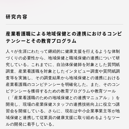
アクセス情報
研究内容
品川キャンパス
湘南キャンパス
産業看護職による地域保健との連携におけるコンピ
伊勢原キャンパス
静岡キャンパス
テンシーとその教育プログラム
熊本キャンパス
阿蘇くまもと
人々が生涯にわたって継続的に健康支援を行えるような体制
臨空キャンパス
づくりの必要性から、地域保健と職域保健の連携について研
究している。これまでに、自治体保健師を対象とした質問紙
札幌キャンパス
調査、産業看護職を対象としたインタビュー調査や質問紙調
査等を実施し、その調査結果から地域保健との連携における
産業看護職のコンピテンシーを明確化した。また、そのコン
ピテンシーを獲得するための教育プログラムや教育ツール
（「産業看護職のための地域保健との連携マニュアル」）を
開発し、現場の産業保健スタッフの連携技術向上に役立つ講
習会を開催している。さらに、現在は中小企業事業主等が地
域保健と連携して従業員の健康支援に取り組めるようなツー
ルの開発に着手している。