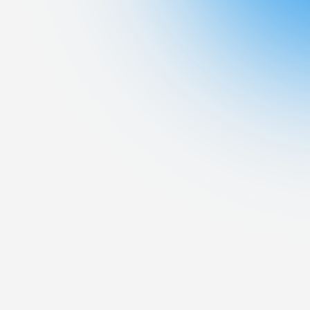
ブラ
スポーツインフォ
ToCoチャレ
海外研修航海
キャリア就職（学内向け情報）
資料