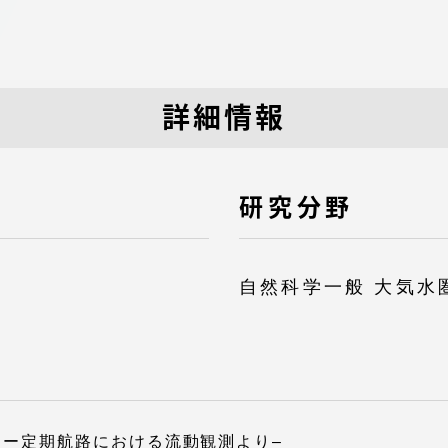
館
奨学金
 教員・研究者ガイド
詳細情報
研究分野
携
学園ネットワーク
自然科学一般 大気水
学園ネットワーク
携
厚生施設
ェリー定期航路における流動観測より–
学園関連機関