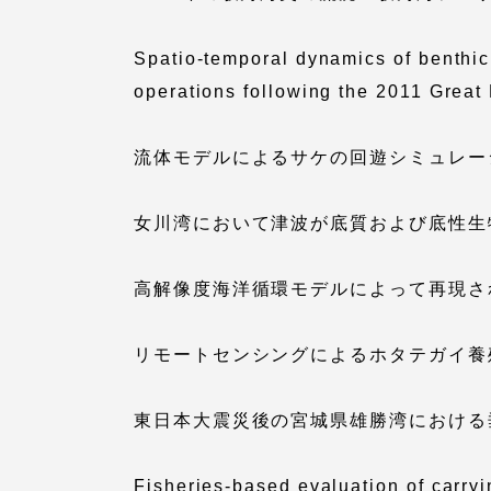
留学生への情報 – TOKAI
Spatio-temporal dynamics of benthic
Inbound
キャリア
operations following the 2011 Great
情報）
海外ネットワーク
流体モデルによるサケの回遊シミュレー
Global Programs
女川湾において津波が底質および底性生
外国人研究者
高解像度海洋循環モデルによって再現さ
特色ある国際活動
リモートセンシングによるホタテガイ養
グローバル大学へ向けた取り組
東日本大震災後の宮城県雄勝湾における
みのための基本理念
Fisheries-based evaluation of carryi