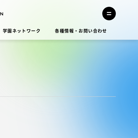
メ
ニ
メ
ュ
ニ
ー
ュ
を
学園ネットワーク
各種情報・お問い合わせ
ー
閉
を
じ
開
る
く
教員・研究者ガイド
学生生活
学生生活
学生生活サポート