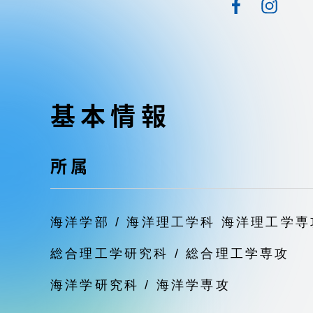
東海大学の障がい学生支援に関
大学院
する取り組みについて
教育方針
東海大学環境憲章
教育シス
基本情報
ダイバーシティ推進
教育セン
中期目標
所属
研究支援
学則・諸規程
海洋学部 / 海洋理工学科 海洋理工学専
スポーツ
コンプライアンス
総合理工学研究科 / 総合理工学専攻
研究所
海洋学研究科 / 海洋学専攻
キャンパス案内