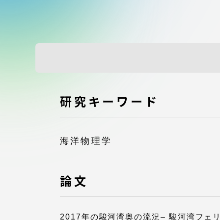
付属図書
在学生の皆様
東海大学
保護者の方
教育・研究組織について
研究キーワード
グローバルネットワーク
学外連
海洋物理学
グローバルネットワーク
学外連携
論文
海外派遣留学プログラム –
産官学連
TOKAI Outbound
2017年の駿河湾奥の流況– 駿河湾フ
地域連携