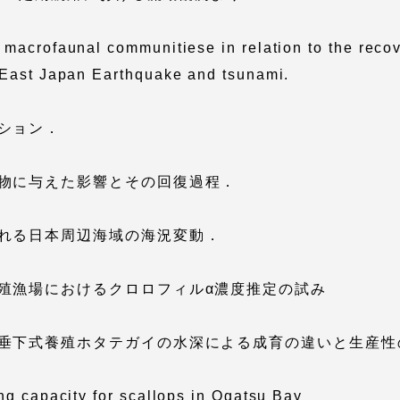
 macrofaunal communitiese in relation to the recov
就職（採用担当者向け
卒業生サービス
 East Japan Earthquake and tsunami.
関連教育機関
ション．
物に与えた影響とその回復過程．
れる日本周辺海域の海況変動．
殖漁場におけるクロロフィルα濃度推定の試み
垂下式養殖ホタテガイの水深による成育の違いと生産性
ng capacity for scallops in Ogatsu Bay