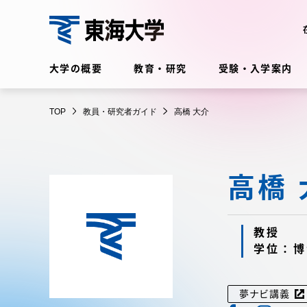
コ
ン
テ
教
ン
大学の概要
教育・研究
受験・入学案内
員・
ツ
研
に
在学生・保護者向けポータル
究
TOP
教員・研究者ガイド
高橋 大介
ス
（TIPS）
者
キ
ガ
ッ
イ
プ
高橋 
ド
大学の概要
教育・
大学の概要
教育・研
教授
学位：博
理念・歴史
学部・学
夢ナビ講義