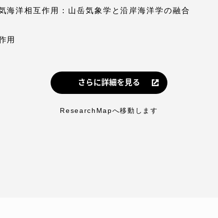
気海洋相互作用：山岳気象学と沿岸海洋学の融合
卒業にあた
ニュースリリース
アンケート
作用
さらに詳細を見る
ResearchMapへ移動します
お問い合わせ
在学生・保護者向けポータル（TIPS）
本学教職員向