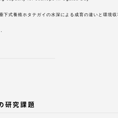
垂下式養殖ホタテガイの水深による成育の違いと環境収
．
セス情報
パス
湘南キャンパス
伊勢原キャンパス
と
札幌キャンパス
パス
の研究課題