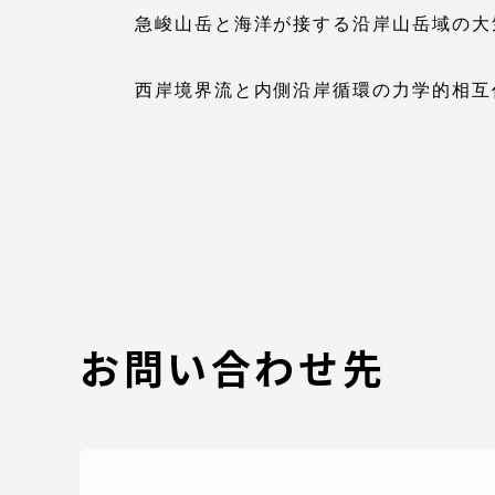
急峻山岳と海洋が接する沿岸山岳域の大
TOKAIスポーツ
西岸境界流と内側沿岸循環の力学的相互
教育研究上の目的
及び養成する人材
像と３つのポリシ
ー
お問い合わせ先
資料請求