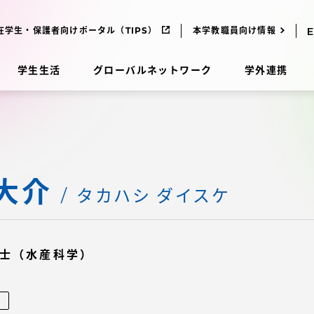
在学生・保護者向けポータル（TIPS）
本学教職員向け情報
学生生活
グローバルネットワーク
学外連携
受験・入学案内
大介
研究
受験・入学案内
タカハシ ダイスケ
究
受験・入学案内
士（水産科学）
科
入試制度