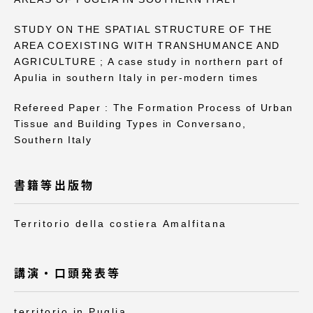
TOKAIスポーツ
STUDY ON THE SPATIAL STRUCTURE OF THE
AREA COEXISTING WITH TRANSHUMANCE AND
AGRICULTURE ; A case study in northern part of
ニュースリリース
Apulia in southern Italy in per-modern times
Refereed Paper : The Formation Process of Urban
Tissue and Building Types in Conversano,
Southern Italy
卒業にあたってのアンケート
書籍等出版物
認証評価
Territorio della costiera Amalfitana
講演・口頭発表等
教育研究上の目的及び養成する人材像と３つの
ポリシー
territorio in Puglia