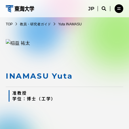
コ
メ
サ
ニ
イ
サ
メ
ン
ュ
ト
教
イ
ニ
テ
ー
検
ト
ュ
員・
TOP
教員・研究者ガイド
Yuta INAMASU
を
索
検
ー
在学生・保護者向けポータル（TIPS）
ン
閉
を
研
索
を
ツ
じ
閉
を
開
究
る
じ
開
く
に
る
者
く
受験・入学案内
ス
ガ
キ
イ
ッ
教員・研究者ガイド
ド
プ
INAMASU Yuta
准教授
大学の概要
学位：博士（工学）
教育・研究