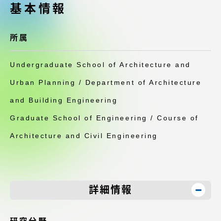
受験・入学案内
基本情報
学生生活
所属
グローバルネットワーク
Undergraduate School of Architecture and
Urban Planning / Department of Architecture
学外連携
and Building Engineering
Graduate School of Engineering / Course of
学園ネットワーク
Architecture and Civil Engineering
各種情報・お問い合わせ
詳細情報