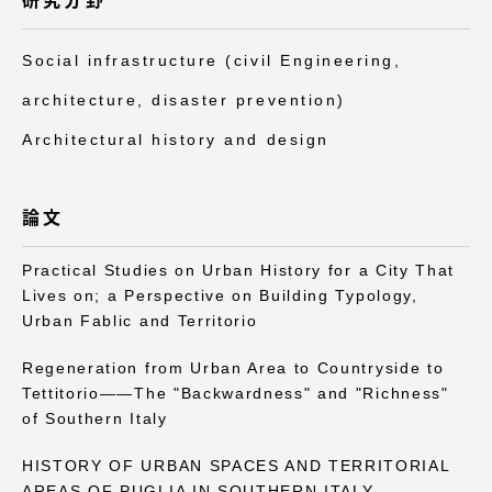
研究分野
アクセス情報
Social infrastructure (civil Engineering,
品川キャンパス
湘南キャンパス
architecture, disaster prevention)
Architectural history and design
伊勢原キャンパス
静岡キャンパス
熊本キャンパス
阿蘇くまもと
臨空キャンパス
論文
札幌キャンパス
Practical Studies on Urban History for a City That
Lives on; a Perspective on Building Typology,
Urban Fablic and Territorio
Regeneration from Urban Area to Countryside to
Tettitorio――The "Backwardness" and "Richness"
of Southern Italy
HISTORY OF URBAN SPACES AND TERRITORIAL
AREAS OF PUGLIA IN SOUTHERN ITALY