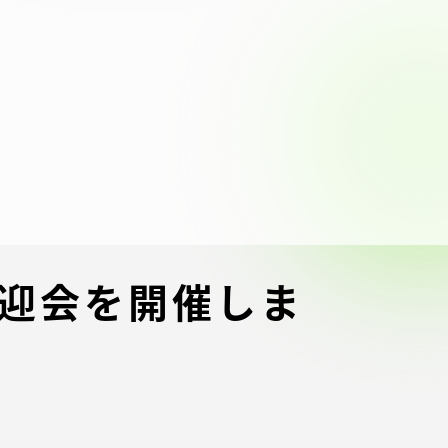
ブラ
スポーツインフォ
ToCoチャレ
海外研修航海
キャリア就職（学内向け情報）
資料
歓迎会を開催しま