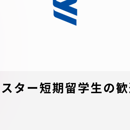
デジタルパンフレットライ
リー
受験イベント
テム
入学案内
ター
学費
・体制
東海大学会員サイト案内（
セメスター短期留学生の
請求）
・施設
出願方法
合否発表・入学手続