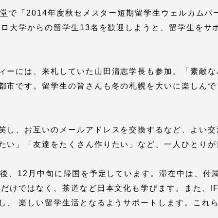
館
食堂で「2014年度秋セメスター短期留学生ウェルカム
ロ大学からの留学生13名を歓迎しようと、留学生をサポ
奨学金
 教員・研究者ガイド
ィーには、来札していた山田清志学長も参加。「素敵な
都市です。留学生の皆さんも冬の札幌を大いに楽しんで
携
学園ネットワーク
笑し、お互いのメールアドレスを交換するなど、よい交
たい」「友達をたくさん作りたい」など、一人ひとりが
学園ネットワーク
の後、12月中旬に帰国を予定しています。滞在中は、付
携
厚生施設
語だけではなく、茶道など日本文化も学びます。また、I
し、 楽しい留学生活となるようサポートします。これ
学園関連機関