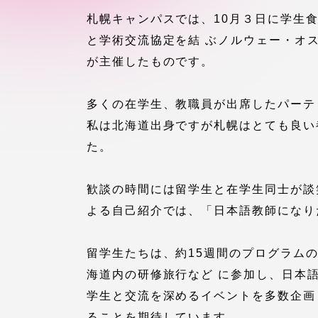
付属図書
札幌キャンパスでは、10月３日に学生
在学生の皆様
と学術交流協定を結 ぶノルウェー・オス
東海大学
が主催したものです。
保護者の方
多くの在学生、教職員が出席したパーテ
教育・研究組織について
私は北海道出身ですが札幌はとても良い
た。
グローバルネットワーク
学外連
歓談の時間には留学生と在学生同士が談
よる自己紹介では、「日本語教師になり
グローバルネットワーク
学外連携
留学生たちは、約15週間のプログラム
海外派遣留学プログラム –
産官学連
海道内の研修旅行など に参加し、日本
TOKAI Outbound
学生と交流を深めるイベントを多数企画
ることを期待しています。
地域連携