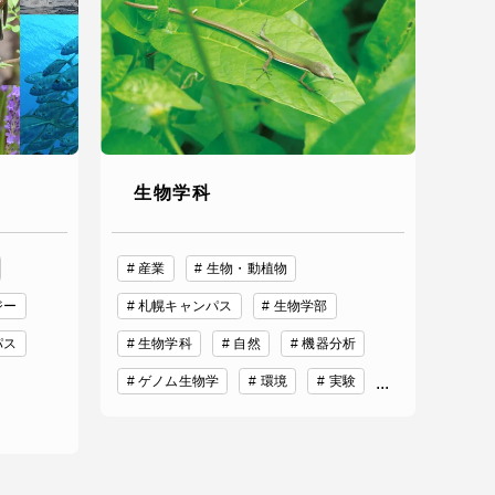
っての
認証評価
生物学科
産業
生物・動植物
ジー
札幌キャンパス
生物学部
パス
生物学科
自然
機器分析
中文
ゲノム生物学
環境
実験
...