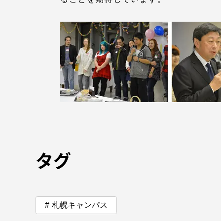
留学生への情報 – TOKAI
Inbound
キャリア
情報）
海外ネットワーク
Global Programs
外国人研究者
特色ある国際活動
タグ
グローバル大学へ向けた取り組
みのための基本理念
札幌キャンパス