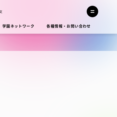
メ
ニ
文
メ
ュ
ニ
ー
ュ
を
学園ネットワーク
各種情報・お問い合わせ
ー
閉
を
じ
開
る
く
教員・研究者ガイド
学生生活
学生生活
学生生活サポート