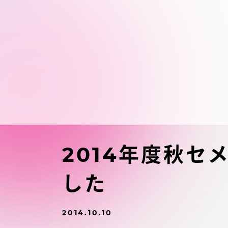
東海大学の障がい学生支援に関
大学院
する取り組みについて
教育方針
東海大学環境憲章
教育シス
ダイバーシティ推進
教育セン
中期目標
研究支援
学則・諸規程
2014年度秋
スポーツ
した
コンプライアンス
研究所
キャンパス案内
2014.10.10