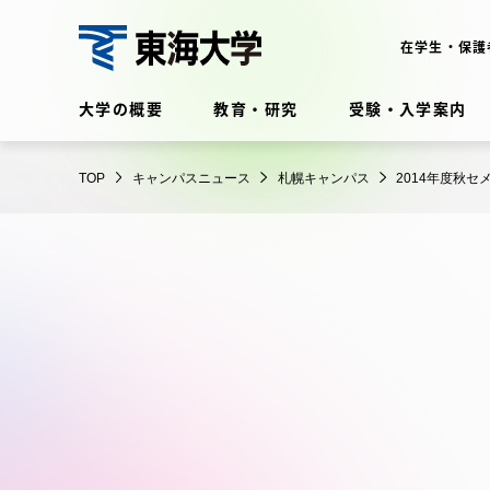
コ
ン
在学生・保護
テ
東
ン
大学の概要
教育・研究
受験・入学案内
海
ツ
大
に
在学生・保護者向けポータル
学
TOP
キャンパスニュース
札幌キャンパス
2014年度秋
ス
（TIPS）
キ
ッ
プ
大学の概要
教育・
大学の概要
教育・研
理念・歴史
学部・学