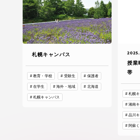
TOKAIスポーツ
教育研究上の目的
2025.
札幌キャンパス
及び養成する人材
授業
像と３つのポリシ
帯
ー
教育・学校
受験生
保護者
在学生
海外・地域
北海道
札幌キ
札幌キャンパス
湘南キ
資料請求
お問い
品川キ
阿蘇く