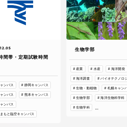
卒業にあた
ニュースリリース
アンケート
12.05
生物学部
時間帯・定期試験時間
産業
水産
海洋開発
海洋調査
バイオテクノロ
ャンパス
静岡キャンパス
生物・動植物
札幌キャン
ャンパス
熊本キャンパス
合わせ
在学生・保護者向けポータル（TIPS）
本学教職員向け情報
生物学部
海洋生物科学科
ャンパス
生物学科
...
まもと臨空キャンパス