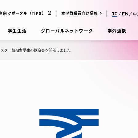
者向けポータル（TIPS）
本学教職員向け情報
中
学生生活
グローバルネットワーク
学外連携
セメスター短期留学生の歓迎会を開催しました
受験・入学案内
研究
受験・入学案内
究
受験・入学案内
科
入試制度