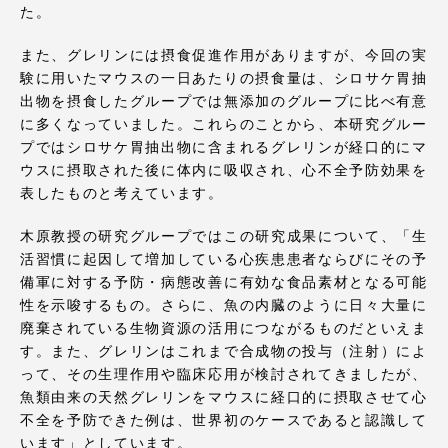
TOKAIスポーツ
た。
また、グレリンには摂食促進作用がありますが、今回の実
験に用いたマウスの一日あたりの摂食量は、シロサケ胃抽
出物を摂食したグループでは無添加のグループに比べ有意
ニュースリリース
に多くなっていました。これらのことから、本研究グルー
プではシロサケ胃抽出物に含まれるグレリンが経口的にマ
ウスに摂取された後に体内に吸収され、心不全予防効果を
表したものと考えています。
卒業にあたってのアンケート
木原教授の研究グループではこの研究成果について、「生
活習慣に起因して増加している心疾患患者ならびにその予
備軍に対する予防・病態改善に有効な食品素材となる可能
性を示唆するもの。さらに、魚の内臓のように日々大量に
認証評価
廃棄されている生物資源の活用につながるものだといえま
す。また、グレリンはこれまで合成物の投与（注射）によ
って、その生理作用や臨床応用が検討されてきましたが、
魚類由来の天然グレリンをマウスに経口的に摂取させて心
教育研究上の目的及び養成する人材像と３つの
不全を予防できた例は、世界初のケースであると認識して
ポリシー
います」としています。