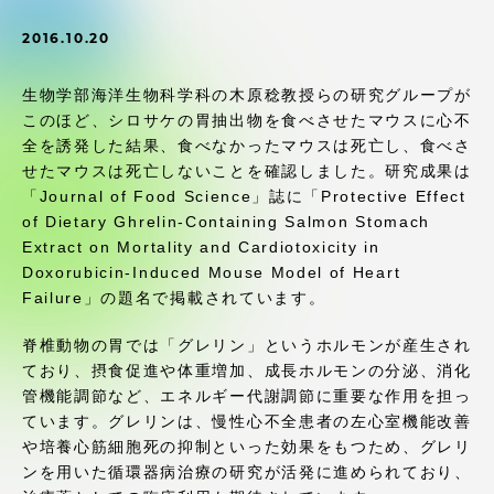
受験・入学案内
2016.10.20
学生生活
生物学部海洋生物科学科の木原稔教授らの研究グループが
このほど、シロサケの胃抽出物を食べさせたマウスに心不
グローバルネットワーク
全を誘発した結果、食べなかったマウスは死亡し、食べさ
せたマウスは死亡しないことを確認しました。研究成果は
「Journal of Food Science」誌に「Protective Effect
学外連携
of Dietary Ghrelin-Containing Salmon Stomach
Extract on Mortality and Cardiotoxicity in
学園ネットワーク
Doxorubicin-Induced Mouse Model of Heart
Failure」の題名で掲載されています。
各種情報・お問い合わせ
脊椎動物の胃では「グレリン」というホルモンが産生され
ており、摂食促進や体重増加、成長ホルモンの分泌、消化
管機能調節など、エネルギー代謝調節に重要な作用を担っ
ています。グレリンは、慢性心不全患者の左心室機能改善
や培養心筋細胞死の抑制といった効果をもつため、グレリ
ンを用いた循環器病治療の研究が活発に進められており、