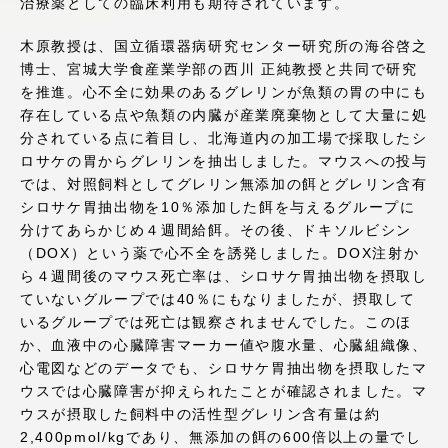
治療薬としての臨床利用も期待されています。
アクセス情報
木原教授は、国立循環器病研究センター研究所の海谷啓之
博士、宮城大学食産業学部の西川 正純教授と共同で研究
品川キャンパス
湘南キャンパス
を推進。心不全に効果のあるグレリンが魚類の胃の中にも
存在している点や魚類の内臓が産業廃棄物として大量に処
伊勢原キャンパス
静岡キャンパス
分されている点に着目し、北海道内の加工場で採取したシ
ロサケの胃からグレリンを抽出しました。マウスへの投与
熊本キャンパス
阿蘇くまもと
では、対照飼料としてグレリン無添加の餌とグレリン含有
臨空キャンパス
シロサケ胃抽出物を10％添加した餌を与えるグループに
札幌キャンパス
分けてあらかじめ４週間給餌。その後、ドキソルビシン
（DOX）という薬で心不全を誘発しました。DOX注射か
ら４週間後のマウス死亡率は、シロサケ胃抽出物を摂取し
ていないグループでは40％にもなりましたが、摂取して
いるグループでは死亡は観察されませんでした。このほ
か、血液中の心臓障害マーカー値や腹水量、心臓組織像、
心電図などのデータでも、シロサケ胃抽出物を摂取したマ
ウスでは心臓障害が抑えられたことが確認されました。マ
ウスが摂取した飼料中の活性型グレリン含有量は約
2,400pmol/kgであり、無添加の餌の600倍以上の量でし