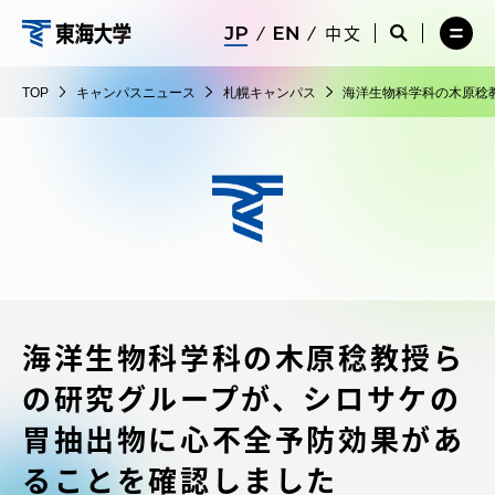
コ
メ
サ
中文
ニ
イ
サ
メ
ン
ュ
ト
東
イ
ニ
テ
ー
検
ト
ュ
海
TOP
キャンパスニュース
札幌キャンパス
海洋生物科学科の木原稔
を
索
検
ー
在学生・保護者向けポータル（TIPS）
ン
閉
を
大
索
を
ツ
じ
閉
を
開
学
る
じ
開
く
に
る
く
受験・入学案内
ス
キ
ッ
教員・研究者ガイド
プ
海洋生物科学科の木原稔教授ら
大学の概要
の研究グループが、シロサケの
教育・研究
胃抽出物に心不全予防効果があ
ることを確認しました