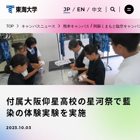
コ
メ
サ
中文
ニ
イ
サ
メ
ン
ュ
ト
東
イ
ニ
テ
ー
検
ト
ュ
海
/
TOP
キャンパスニュース
熊本キャンパス
阿蘇くまもと臨空キャンパ
を
索
検
ー
在学生・保護者向けポータル（TIPS）
ン
閉
を
大
索
を
ツ
じ
閉
を
開
学
る
じ
開
く
に
る
く
受験・入学案内
ス
キ
ッ
教員・研究者ガイド
プ
付属大阪仰星高校の星河祭で藍
大学の概要
染の体験実験を実施
教育・研究
2023.10.03