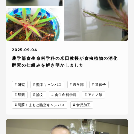
2025.09.04
農学部食生命科学科の米田教授が食虫植物の消化
酵素の仕組みを解き明かしました
研究
熊本キャンパス
農学部
遺伝子
酵素
論文
食生命科学科
アミノ酸
阿蘇くまもと臨空キャンパス
食品加工