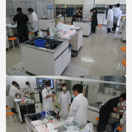
TOKAIスポーツ
ニュースリリース
卒業にあたってのアンケート
認証評価
教育研究上の目的及び養成する人材像と３つの
ポリシー