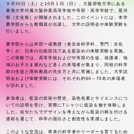
受験・入学案内
９月30日（土）と10月１日（日）、大阪府牧方市にある
東海大学付属大阪仰星高等学校中等部・高等学校で、星河
祭（文化祭）が開催されました。このイベントには、本学
学生生活
農学部からも教職員が出講し、大学の説明会や体験実験を
行いました。
グローバルネットワーク
農学部からは米田一成教授（食生命科学科、専門：生化
学）が、日本の伝統技法である藍染めの体験実験を実施。
学外連携
この実験では、高等学校および中等部の生徒、保護者、地
域のお子さま連れなど多くの来場者が集まり、同校の科学
部の生徒と理科教員の先生方と共に実施しました。大学説
学園ネットワーク
明会および体験実験には、それぞれ約60～70名の来場者
が訪れました。
各種情報・お問い合わせ
参加者は、藍染の技術や歴史、染色色素とサイエンスにつ
いての説明を受け、実際にTシャツに藍染を施す体験しま
した。自分たちでデザインを考えながら藍染の柄を付ける
過程を通じて、科学の面白さと創造性を実感しました。
このような交流は、将来の科学者やリーダーを育てるため