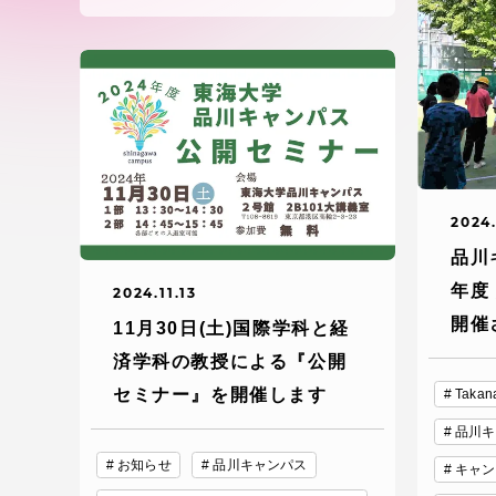
付属図書
在学生の皆様
東海大学
保護者の方
教育・研究組織について
2024.
品川
年度
グローバルネットワーク
学外連
2024.11.13
開催
11月30日(土)国際学科と経
グローバルネットワーク
学外連携
済学科の教授による『公開
セミナー』を開催します
Tak
海外派遣留学プログラム –
産官学連
品川キ
TOKAI Outbound
お知らせ
品川キャンパス
キャン
地域連携