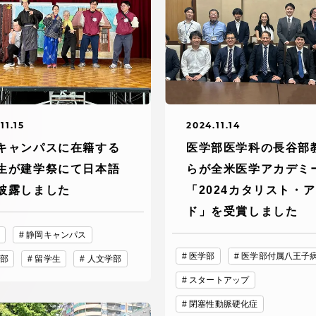
デジタルパンフレットライ
リー
受験イベント
テム
入学案内
11.15
2024.11.14
ター
キャンパスに在籍する
医学部医学科の長谷部
学費
生が建学祭にて日本語
らが全米医学アカデミ
・体制
披露しました
「2024カタリスト・
東海大学会員サイト案内（
ド」を受賞しました
請求）
・施設
静岡キャンパス
医学部
医学部付属八王子
部
留学生
人文学部
出願方法
スタートアップ
閉塞性動脈硬化症
合否発表・入学手続