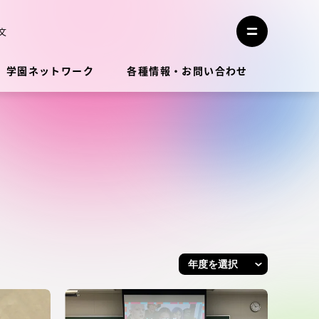
メ
ニ
文
メ
ュ
ニ
ー
ュ
を
学園ネットワーク
各種情報・お問い合わせ
ー
閉
を
じ
開
る
く
教員・研究者ガイド
学生生活
学生生活
学生生活サポート