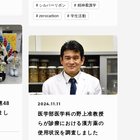
シルバーリボン
精神看護学
zerocarbon
学生活動
各種情報・お問い合わせ
各種情報・お問い合わせ
48
2024.11.11
まし
医学部医学科の野上准教授
サイトマップ
らが診療における漢方薬の
使用状況を調査しました
サイト閲覧環境