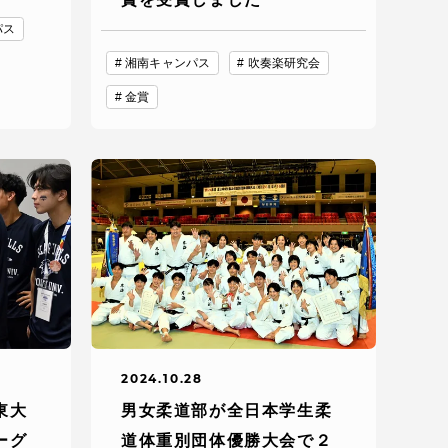
パス
湘南キャンパス
吹奏楽研究会
金賞
静岡キャンパス
熊本キャンパス
2024.10.28
東大
男女柔道部が全日本学生柔
ーグ
道体重別団体優勝大会で２