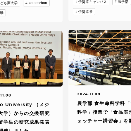
伊勢原キャンパス
医学部
ども夢大学
zerocarbon
伊勢原祭
動
就職（採用担当者向け
卒業生サービス
関連教育機関
2024.11.08
11.08
農学部 食生命科学科「
jo University （メジ
科学」授業で「食品表
大学）からの交換研究
ォッチャー講習会」を
留学生の研究成果発表
開催しました