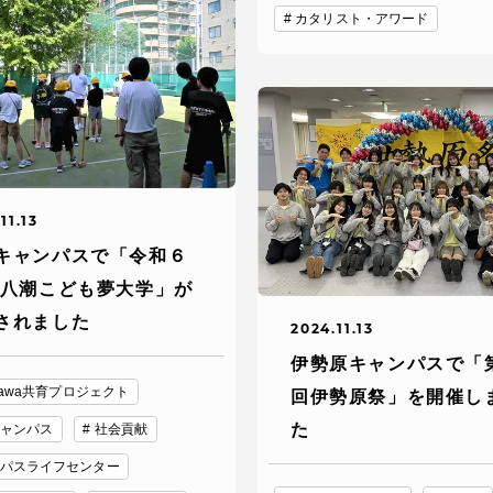
館
カタリスト・アワード
奨学金
 教員・研究者ガイド
11.13
キャンパスで「令和６
 八潮こども夢大学」が
携
学園ネットワーク
されました
2024.11.13
学園ネットワーク
伊勢原キャンパスで「第
anawa共育プロジェクト
回伊勢原祭」を開催し
携
厚生施設
た
ャンパス
社会貢献
パスライフセンター
学園関連機関