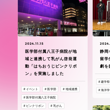
東海大学の障がい学生支援に関
大学院
する取り組みについて
教育方針
東海大学環境憲章
教育シス
ダイバーシティ推進
2024.11.15
2024.
教育セン
医学部付属八王子病院が地
静岡
中期目標
域と連携して乳がん啓発運
留学
研究支援
動「はちおうじピンクリボ
劇を
学則・諸規程
ン」を実施しました
スポーツ
建学祭
コンプライアンス
イベント
医学部
地域連携
海洋学
研究所
医学部付属八王子病院
キャンパス案内
ピンクリボン
乳がん