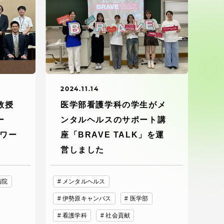
ブラ
スポーツインフォ
ToCoチャレ
海外研修航海
2024.11.14
キャリア就職（学内向け情報）
教授
医学部看護学科の学生がメ
ー
ンタルヘルスのサポート講
アワー
座「BRAVE TALK」を運
資料
営しました
病院
メンタルヘルス
伊勢原キャンパス
医学部
看護学科
社会貢献