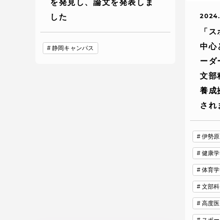
を発見し、論文を発表しま
2024.
した
TOKAIスポーツ
「ス
中心
静岡キャンパス
ーダ
文部
教育研究上の目的
養成
及び養成する人材
像と３つのポリシ
され
ー
伊勢原
健康学
資料請求
お問い
体育学
文部科
高度医