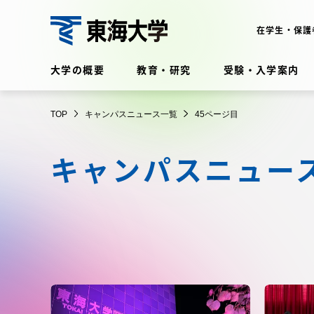
コ
ン
在学生・保護
テ
東
ン
大学の概要
教育・研究
受験・入学案内
海
ツ
大
に
在学生・保護者向けポータル
学
TOP
キャンパスニュース一覧
45ページ目
ス
（TIPS）
キ
キャンパスニュー
ッ
プ
大学の概要
教育・
大学の概要
教育・研
理念・歴史
学部・学