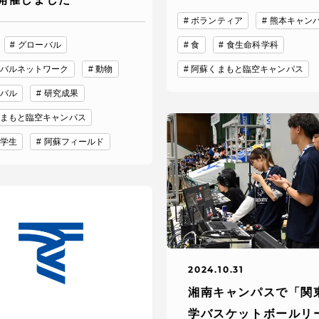
ボランティア
熊本キャン
グローバル
食
食生命科学科
バルネットワーク
動物
阿蘇くまもと臨空キャンパス
バル
研究成果
まもと臨空キャンパス
学生
阿蘇フィールド
セス情報
パス
湘南キャンパス
伊勢原キャンパス
と
札幌キャンパス
パス
2024.10.31
湘南キャンパスで「関
学バスケットボールリ