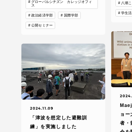
グローバルシチズン カレッジオフィ
八潮こ
ス
留学生への情報 – TOKAI
学生活
Inbound
政治経済学部
国際学部
キャリア
公開セミナー
情報）
海外ネットワーク
Global Programs
外国人研究者
特色ある国際活動
2024.
Mae
2024.11.09
グローバル大学へ向けた取り組
ョー
「津波を想定した避難訓
みのための基本理念
者・
練」を実施しました
会を