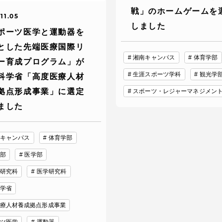
戦」のホームゲームを
卒業にあた
11.05
ニュースリリース
しました
アンケート
ポーツ医学と運動器を
とした先端医療国際リ
湘南キャンパス
体育学部
ー育成プログラム」が
生涯スポーツ学科
観光学
科学省「高度医療人材
拠点形成事業」に選定
スポーツ・レジャーマネジメン
ました
キャンパス
体育学部
部
医学部
合わせ
在学生・保護者向けポータル（TIPS）
本学教職員向け情報
研究科
医学研究科
学省
療人材養成拠点形成事業