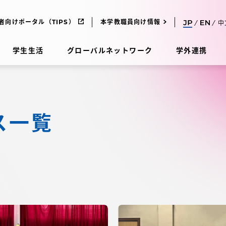
者向けポータル（TIPS）
本学教職員向け情報
中
学生生活
グローバルネットワーク
学外連携
受験・入学案内
ス一覧
研究
受験・入学案内
究
受験・入学案内
科
入試制度