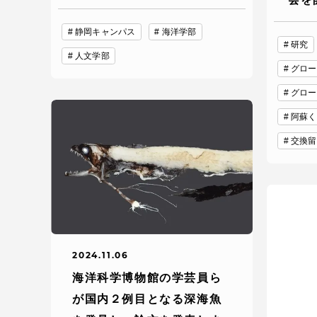
語学教育センター
静岡キャンパス
海洋学部
研究
人文学部
グロー
グロー
阿蘇く
交換留
アク
品川キャン
阿蘇くまも
臨空キャン
2024.11.06
海洋科学博物館の学芸員ら
が国内２例目となる深海魚