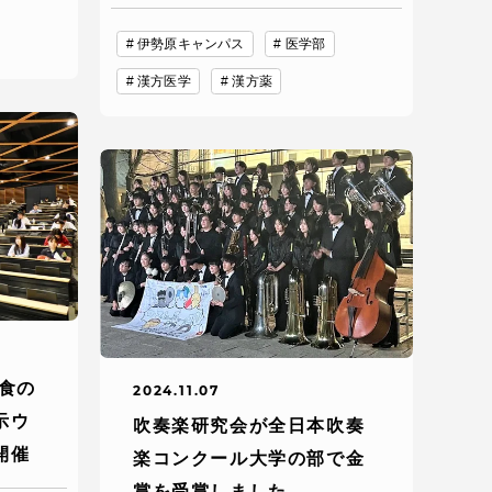
伊勢原キャンパス
医学部
プライバシーポリシー
漢方医学
漢方薬
免責事項
お問い合わせ
情報の公表
本学教職員向け情報
食の
2024.11.07
示ウ
吹奏楽研究会が全日本吹奏
開催
楽コンクール大学の部で金
賞を受賞しました