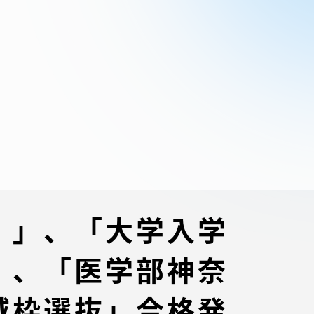
ブラ
スポーツインフォ
ToCoチャレ
海外研修航海
キャリア就職（学内向け情報）
資料
）」、「大学入学
」、「医学部神奈
域枠選抜」合格発