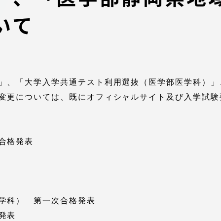
館
いて
奨学金
 教員・研究者ガイド
」、「大学入学共通テスト利用選抜（医学部医学科）」
変更については、既にオフィシャルサイト及び入学試験
携
学園ネットワーク
合格発表
学園ネットワーク
携
厚生施設
学科） 第一次合格発表
発表
学園関連機関