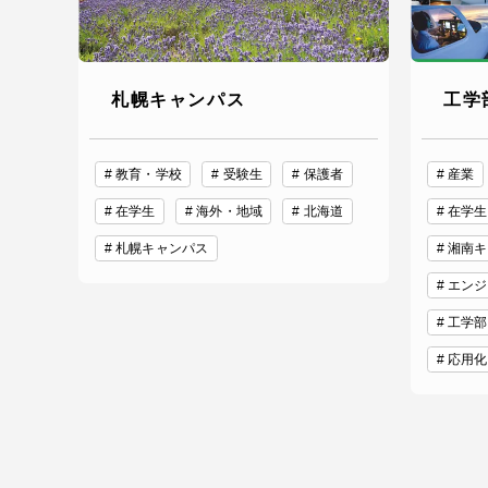
札幌キャンパス
工学
教育・学校
受験生
保護者
産業
在学生
海外・地域
北海道
在学生
札幌キャンパス
湘南キ
エンジ
工学部
応用化