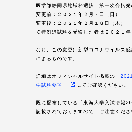
医学部静岡県地域枠選抜 第一次合格発
留学生への情報 – TOKAI
変更前：２０２１年２月７日（日）
Inbound
キャリア
変更後：２０２１年２月１８日（木）
情報）
※特例追試験を受験した者は２０２１年
海外ネットワーク
なお、この変更は新型コロナウイルス感
Global Programs
によるものです。
外国人研究者
詳細はオフィシャルサイト掲載の
「20
学試験要項 」
にてご確認ください。
特色ある国際活動
既に配布している「東海大学入試情報20
グローバル大学へ向けた取り組
記載されておりますので、ご注意くださ
みのための基本理念