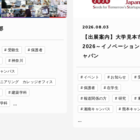
2026.08.03
部
【出展案内】大学見本
2026～イノベーショ
受験生
保護者
ャパン
神奈川
ャンパス
イベント
お知らせ
ニアリング カレッジオフィス
保護者
在学生
建築学科
報道関係の方
研究
学科
...
湘南キャンパス
熊本キャ
...