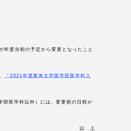
プライバシーポリシー
免責事項
が年度当初の予定から変更となったこと
お問い合わせ
情報の公表
、
「2021年度東海大学医学部医学科入
本学教職員向け情報
医学部医学科以外）には、変更前の日程が
以 上