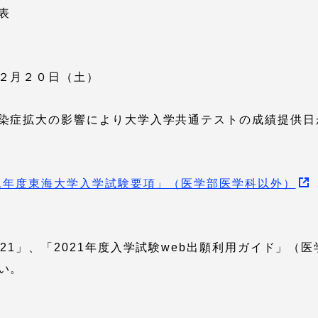
表
就職（採用担当者向け
卒業生サービス
２月２０日（土）
関連教育機関
染症拡大の影響により大学入学共通テストの成績提供日
21年度東海大学入学試験要項」（医学部医学科以外）
21」、「2021年度入学試験web出願利用ガイド」（
い。