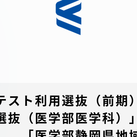
デジタルパンフレットライ
リー
受験イベント
テム
入学案内
ター
学費
・体制
東海大学会員サイト案内（
テスト利用選抜（前期
請求）
・施設
選抜（医学部医学科）
出願方法
」、「医学部静岡県地
合否発表・入学手続