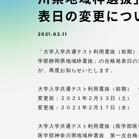
付属図書
在学生の皆様
表日の変更につ
東海大学
保護者の方
2021.02.11
教育・研究組織について
「大学入学共通テスト利用選抜（前期）
学部静岡県地域枠選抜」の合格発表日の
が、再度お知らせいたします。
グローバルネットワーク
学外連
大学入学共通テスト利用選抜（前期） 
変更前：２０２１年２月１３日（土）
グローバルネットワーク
学外連携
変更後：２０２１年２月１７日（水）
海外派遣留学プログラム –
産官学連
大学入学共通テスト利用選抜（医学部医
TOKAI Outbound
医学部神奈川県地域枠選抜 第一次合格
地域連携