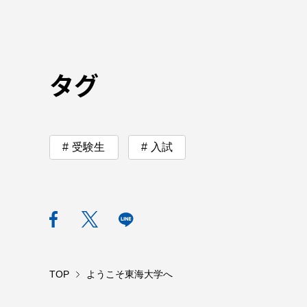
語学教育センター
タグ
受験生
入試
アク
品川キャン
阿蘇くまも
臨空キャン
TOP
ようこそ東海大学へ