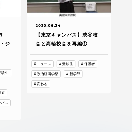
2020.06.24
市
【東京キャンパス】渋谷校
ン・ジ
舎と高輪校舎を再編①
ニュース
受験生
保護者
受験生
政治経済学部
新学部
変わる
東京
ンパス