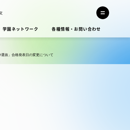
メ
ニ
文
メ
ュ
ニ
ー
ュ
を
学園ネットワーク
各種情報・お問い合わせ
ー
閉
を
じ
開
る
く
教員・研究者ガイド
枠選抜」合格発表日の変更について
学生生活
学生生活
学生生活サポート