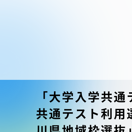
東海大学の障がい学生支援に関
大学院
する取り組みについて
教育方針
東海大学環境憲章
教育シス
ダイバーシティ推進
教育セン
中期目標
研究支援
学則・諸規程
「大学入学共通
スポーツ
コンプライアンス
共通テスト利用
研究所
キャンパス案内
川県地域枠選抜