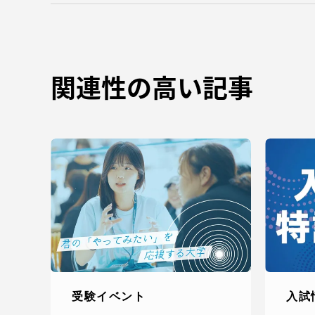
TOKAIスポーツ
関連性の高い記事
教育研究上の目的
及び養成する人材
像と３つのポリシ
ー
資料請求
お問い
受験イベント
入試