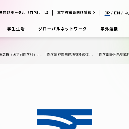
者向けポータル（TIPS）
本学教職員向け情報
中
学生生活
グローバルネットワーク
学外連携
受験・入学案内
用選抜（医学部医学科）」、「医学部神奈川県地域枠選抜」、「医学部静岡県地域
研究
受験・入学案内
究
受験・入学案内
科
入試制度