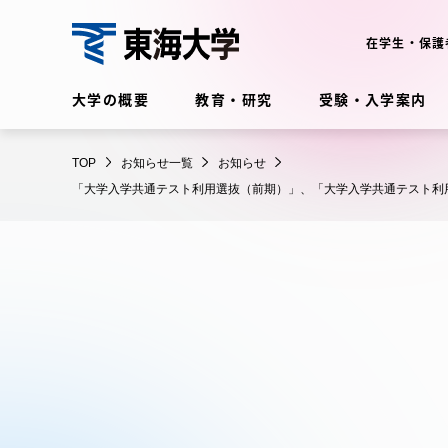
コ
ン
在学生・保護
テ
東
ン
大学の概要
教育・研究
受験・入学案内
海
ツ
大
に
在学生・保護者向けポータル
学
TOP
お知らせ一覧
お知らせ
ス
（TIPS）
「大学入学共通テスト利用選抜（前期）」、「大学入学共通テスト利
キ
ッ
プ
大学の概要
教育・
大学の概要
教育・研
理念・歴史
学部・学