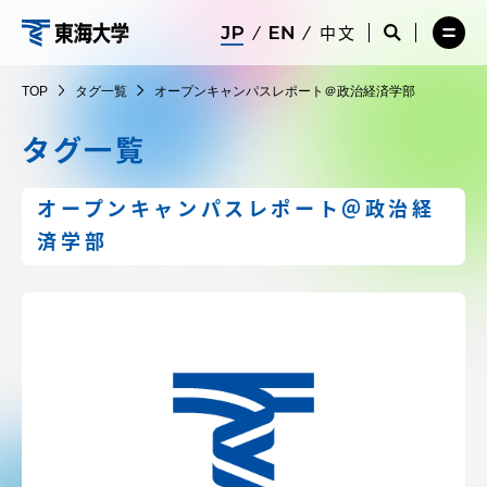
コ
メ
サ
中文
ニ
イ
サ
メ
ン
ュ
ト
イ
ニ
東
テ
ー
検
ト
ュ
TOP
タグ一覧
オープンキャンパスレポート＠政治経済学部
を
索
検
ー
在学生・保護者向けポータル（TIPS）
ン
閉
を
索
を
海
ツ
じ
閉
を
開
タグ一覧
る
じ
開
く
に
る
く
大
受験・入学案内
ス
オープンキャンパスレポート＠政治経
キ
済学部
学
ッ
教員・研究者ガイド
プ
大学の概要
教育・研究