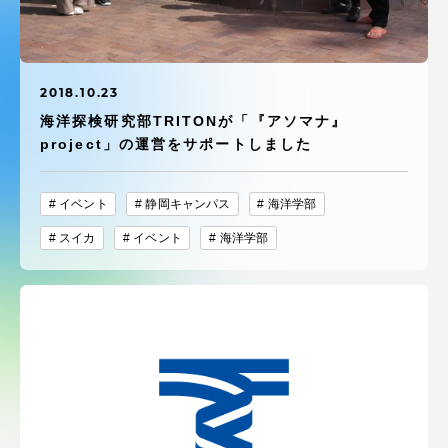
受験・入学案内
学生生活
2018.10.23
海洋探検研究部TRITONが「『アソマナ』
グローバルネットワーク
project」の運営をサポートしました
学外連携
イベント
静岡キャンパス
海洋学部
スイカ
イベント
海洋学部
学園ネットワーク
各種情報・お問い合わせ