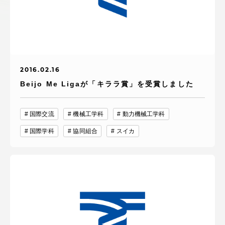
アクセス情報
品川キャンパス
湘南キャンパス
伊勢原キャンパス
静岡キャンパス
2016.02.16
Beijo Me Ligaが「キララ賞」を受賞しました
熊本キャンパス
阿蘇くまもと
臨空キャンパス
国際交流
機械工学科
動力機械工学科
札幌キャンパス
国際学科
協同組合
スイカ