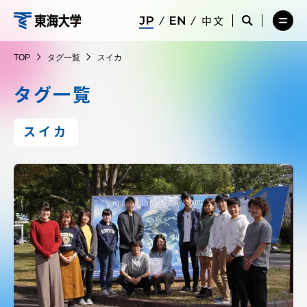
コ
メ
サ
中文
ニ
イ
サ
メ
ン
ュ
ト
イ
ニ
東
テ
ー
検
ト
ュ
TOP
タグ一覧
スイカ
を
索
検
ー
在学生・保護者向けポータル（TIPS）
ン
閉
を
索
を
海
ツ
じ
閉
を
開
タグ一覧
る
じ
開
く
に
る
く
大
受験・入学案内
ス
スイカ
キ
学
ッ
教員・研究者ガイド
プ
大学の概要
教育・研究