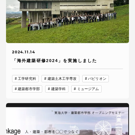
アクセス情報
品川キャンパス
湘南キャンパス
伊勢原キャンパス
静岡キャンパス
熊本キャンパス
阿蘇くまもと
2024.11.14
臨空キャンパス
「海外建築研修2024」を実施しました
札幌キャンパス
工学研究科
建築土木工学専攻
パビリオン
建築都市学部
建築学科
ミュージアム