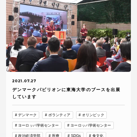
資料請求
お問い合わせ
在学生・保護者向けポータル（TIPS）
本学教職員向け情報
中文
2021.07.27
デンマークパビリオンに東海大学のブースを出展
しています
デンマーク
ボランティア
オリンピック
ヨーロッパ学術センター
ヨーロッパ学術センター
政治経済学部
医療
SDGs
食文化