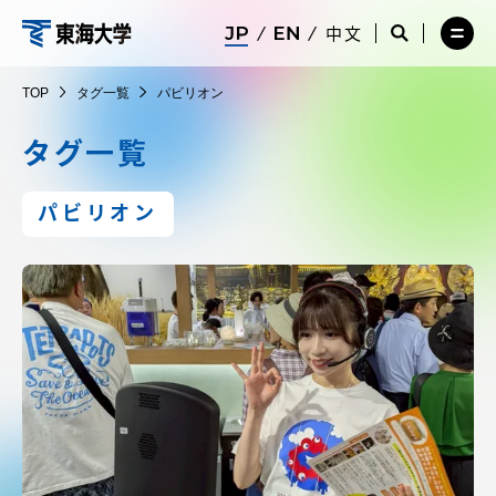
コ
メ
サ
中文
ニ
イ
サ
メ
ン
ュ
ト
イ
ニ
東
テ
ー
検
ト
ュ
TOP
タグ一覧
パビリオン
を
索
検
ー
在学生・保護者向けポータル（TIPS）
ン
閉
を
索
を
海
ツ
じ
閉
を
開
タグ一覧
る
じ
開
く
に
る
く
大
受験・入学案内
ス
パビリオン
キ
学
ッ
教員・研究者ガイド
プ
大学の概要
教育・研究