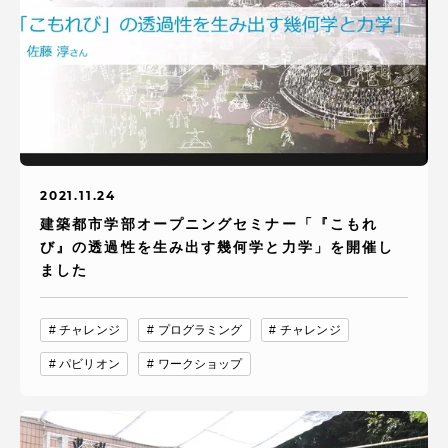
TOKAIスポーツ
ニュースリリース
2021.11.24
卒業にあたってのアンケート
建築都市学部オープニングセミナー「『こもれ
び』の透過性を生み出す幾何学と力学」を開催し
ました
認証評価
チャレンジ
プログラミング
チャレンジ
パビリオン
ワークショップ
教育研究上の目的及び養成する人材像と３つの
ポリシー