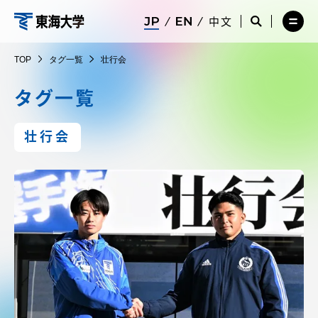
コ
メ
サ
中文
ニ
イ
サ
メ
ン
ュ
ト
イ
ニ
東
テ
ー
検
ト
ュ
TOP
タグ一覧
壮行会
を
索
検
ー
在学生・保護者向けポータル（TIPS）
ン
閉
を
索
を
海
ツ
じ
閉
を
開
タグ一覧
る
じ
開
く
に
る
く
大
受験・入学案内
ス
壮行会
キ
学
ッ
教員・研究者ガイド
プ
大学の概要
教育・研究