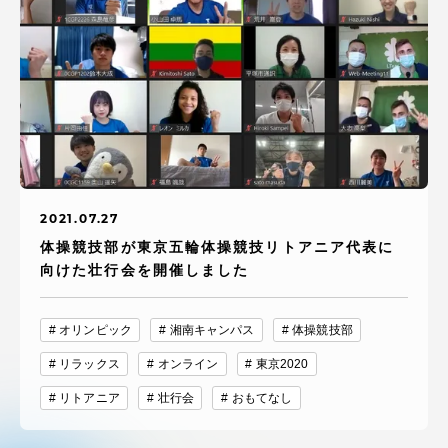
TOKAIスポーツ
ニュースリリース
卒業にあたってのアンケート
2021.07.27
体操競技部が東京五輪体操競技リトアニア代表に
向けた壮行会を開催しました
認証評価
オリンピック
湘南キャンパス
体操競技部
リラックス
オンライン
東京2020
リトアニア
壮行会
おもてなし
教育研究上の目的及び養成する人材像と３つの
ポリシー