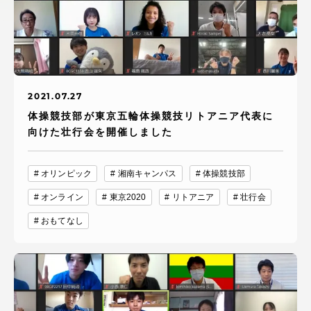
アクセス情報
品川キャンパス
湘南キャンパス
伊勢原キャンパス
静岡キャンパス
2021.07.27
体操競技部が東京五輪体操競技リトアニア代表に
熊本キャンパス
阿蘇くまもと
臨空キャンパス
向けた壮行会を開催しました
札幌キャンパス
オリンピック
湘南キャンパス
体操競技部
オンライン
東京2020
リトアニア
壮行会
おもてなし