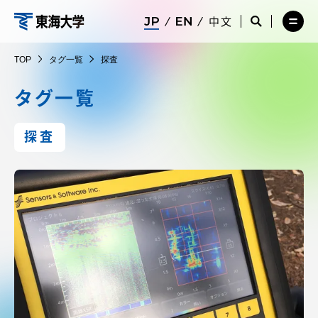
コ
メ
サ
中文
ニ
イ
サ
メ
ン
ュ
ト
イ
ニ
東
テ
ー
検
ト
ュ
TOP
タグ一覧
探査
を
索
検
ー
在学生・保護者向けポータル（TIPS）
ン
閉
を
索
を
海
ツ
じ
閉
を
開
タグ一覧
る
じ
開
く
に
る
く
大
受験・入学案内
ス
探査
キ
学
ッ
教員・研究者ガイド
プ
大学の概要
教育・研究