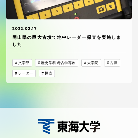
受験・入学案内
学生生活
2022.02.17
岡山県の巨大古墳で地中レーダー探査を実施しま
グローバルネットワーク
した
学外連携
文学部
歴史学科 考古学専攻
大学院
古墳
レーダー
探査
学園ネットワーク
各種情報・お問い合わせ