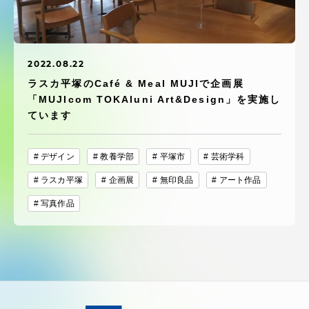
受験・入学案内
学生生活
2022.08.22
ラスカ平塚のCafé & Meal MUJIで企画展
グローバルネットワーク
「MUJIcom TOKAIuni Art&Design」を実施し
ています
学外連携
デザイン
教養学部
平塚市
芸術学科
学園ネットワーク
ラスカ平塚
企画展
無印良品
アート作品
写真作品
各種情報・お問い合わせ