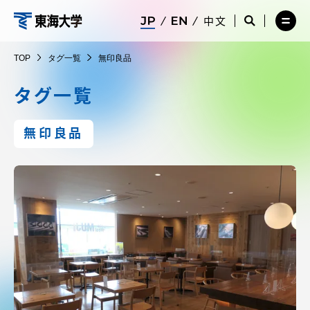
コ
メ
サ
中文
ニ
イ
サ
メ
ン
ュ
ト
イ
ニ
東
テ
ー
検
ト
ュ
TOP
タグ一覧
無印良品
を
索
検
ー
在学生・保護者向けポータル（TIPS）
ン
閉
を
索
を
海
ツ
じ
閉
を
開
タグ一覧
る
じ
開
く
に
る
く
大
受験・入学案内
ス
無印良品
キ
学
ッ
教員・研究者ガイド
プ
大学の概要
教育・研究