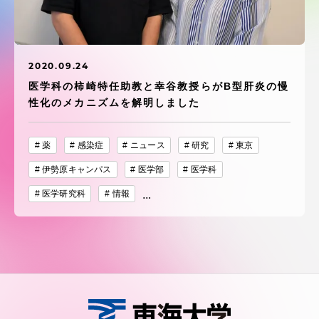
受験・入学案内
学生生活
2020.09.24
医学科の柿崎特任助教と幸谷教授らがB型肝炎の慢
グローバルネットワーク
性化のメカニズムを解明しました
学外連携
薬
感染症
ニュース
研究
東京
伊勢原キャンパス
医学部
医学科
学園ネットワーク
医学研究科
情報
...
各種情報・お問い合わせ