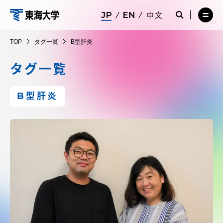
コ
メ
サ
中文
ニ
イ
サ
メ
ン
ュ
ト
イ
ニ
東
テ
ー
検
ト
ュ
TOP
タグ一覧
B型肝炎
を
索
検
ー
在学生・保護者向けポータル（TIPS）
ン
閉
を
索
を
海
ツ
じ
閉
を
開
タグ一覧
る
じ
開
く
に
る
く
大
受験・入学案内
ス
B型肝炎
キ
学
ッ
教員・研究者ガイド
プ
大学の概要
教育・研究