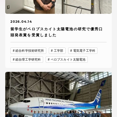
アクセス情報
2026.04.14
品川キャンパス
湘南キャンパス
留学生がペロブスカイト太陽電池の研究で優秀口
伊勢原キャンパス
静岡キャンパス
頭発表賞を受賞しました
熊本キャンパス
阿蘇くまもと
臨空キャンパス
総合科学技術研究所
工学部
電気電子工学科
総合理工学研究科
ペロブスカイト太陽電池
札幌キャンパス