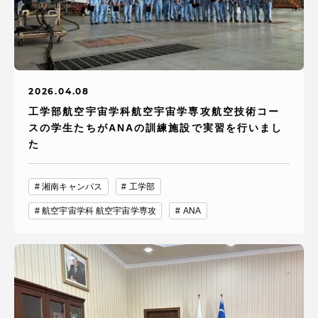
TOKAIスポーツ
ニュースリリース
2026.04.08
工学部航空宇宙学科航空宇宙学専攻航空技術コー
スの学生たちがANAの訓練施設で実習を行いまし
た
卒業にあたってのアンケート
湘南キャンパス
工学部
航空宇宙学科 航空宇宙学専攻
ANA
認証評価
教育研究上の目的及び養成する人材像と３つの
ポリシー