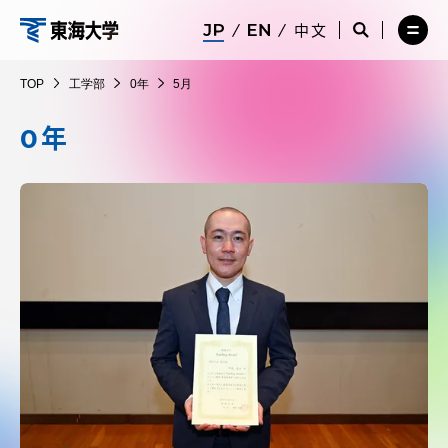
コ
メ
サ
中文
ニ
イ
サ
メ
ン
ュ
ト
工
イ
ニ
テ
ー
検
ト
ュ
学
TOP
工学部
0年
5月
を
索
検
ー
在学生・保護者向けポータル（TIPS）
ン
閉
を
部
索
を
ツ
じ
閉
を
開
0年
る
じ
開
く
に
る
く
受験・入学案内
ス
キ
ッ
教員・研究者ガイド
プ
大学の概要
教育・研究