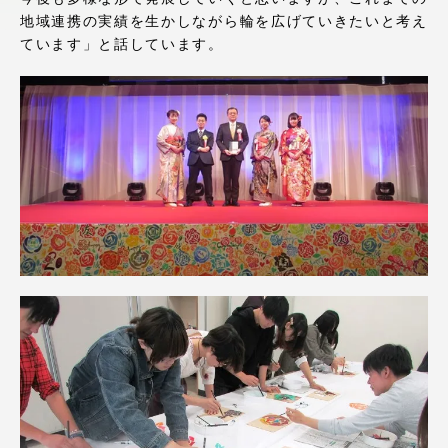
アクセス情報
地域連携の実績を生かしながら輪を広げていきたいと考え
ています」と話しています。
品川キャンパス
湘南キャンパス
伊勢原キャンパス
静岡キャンパス
熊本キャンパス
阿蘇くまもと
臨空キャンパス
札幌キャンパス