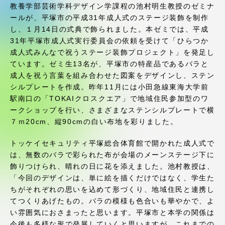
受験・入学案内
教養学部芸術学科デザイン学課程の池村明生教授のゼミナ
ールが、平塚市の平成31年成人式のステージ装飾を制作
し、１月14日の式典で飾られました。本ゼミでは、平成
学生生活
31年平塚市成人式実行委員会の依頼を受けて「ひらつか
成人式みんなで祝うステージ装飾プロジェクト」を発足し
グローバルネットワーク
ています。ゼミ生13名が、平塚市の特産品であるバラと
成人を祝う言葉を組み合わせた図案をデザインし、ステン
シルプレートを作成。昨年11月には小田急線東海大学前
学外連携
駅南口の「TOKAIクロスクエア」で地域住民参加型のワ
ークショップを行い、さまざまなステンシルプレートで横
７ｍ20cm、縦90cmの白い布地を彩りました。
学園ネットワーク
トッケイセキュリティ平塚総合体育館で開かれた成人式で
各種情報・お問い合わせ
は、無数のバラで彩られた布が会場のメーンステージ下に
飾りつけられ、晴れの日に花を添えました。池村教授は、
「今回のデザインは、単に絵を描くだけではなく、学生た
ちがそれぞれの思いを込めて形づくり、地域住民と連携し
てつくりあげたもの。バラの模様も色合いも華やかで、よ
い雰囲気におさまったと思います。平塚市と本学の関係は
今後も多様な形で発展していくと思いますが、これまでの