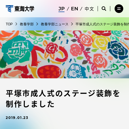
コ
メ
サ
中文
ニ
イ
サ
メ
ン
ュ
ト
教
イ
ニ
テ
ー
検
ト
ュ
養
TOP
教養学部
教養学部ニュース
平塚市成人式のステージ装飾を制
を
索
検
ー
在学生・保護者向けポータル（TIPS）
ン
閉
を
学
索
を
ツ
じ
閉
を
開
部
る
じ
開
く
に
る
く
受験・入学案内
ス
キ
ッ
教員・研究者ガイド
プ
平塚市成人式のステージ装飾を
大学の概要
制作しました
教育・研究
2019.01.23