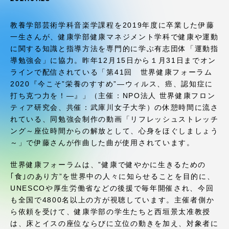
受験・入学案内
教養学部芸術学科音楽学課程を2019年度に卒業した伊藤
学生生活
一生さんが、健康学部健康マネジメント学科で健康や運動
に関する知識と指導方法を専門的に学ぶ有志団体「運動指
導勉強会」に協力。昨年12月15日から１月31日までオン
グローバルネットワーク
ラインで配信されている「第41回 世界健康フォーラム
2020『今こそ”栄養のすすめ”―ウィルス、癌、認知症に
学外連携
打ち克つ力を！―』」（主催：NPO法人 世界健康フロン
ティア研究会、共催：武庫川女子大学）の休憩時間に流さ
れている、同勉強会制作の動画「リフレッシュストレッチ
学園ネットワーク
ング～座位時間からの解放として、心身をほぐしましょう
～」で伊藤さんが作曲した曲が使用されています。
各種情報・お問い合わせ
世界健康フォーラムは、”健康で健やかに生きるための
｢食｣のあり方”を世界中の人々に知らせることを目的に、
UNESCOや厚生労働省などの後援で毎年開催され、今回
も全国で4800名以上の方が視聴しています。主催者側か
ら依頼を受けて、健康学部の学生たちと西垣景太准教授
は、床とイスの座位ならびに立位の動きを加え、対象者に