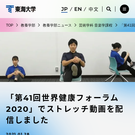
コ
メ
サ
中文
ニ
イ
サ
メ
ン
ュ
ト
教
イ
ニ
テ
ー
検
ト
ュ
養
TOP
教養学部
教養学部ニュース
芸術学科 音楽学課程
「第41
を
索
検
ー
在学生・保護者向けポータル（TIPS）
ン
閉
を
学
索
を
ツ
じ
閉
を
開
部
る
じ
開
く
に
る
く
受験・入学案内
ス
キ
ッ
教員・研究者ガイド
プ
「第41回世界健康フォーラム
大学の概要
2020」でストレッチ動画を配
教育・研究
信しました
2021.01.28