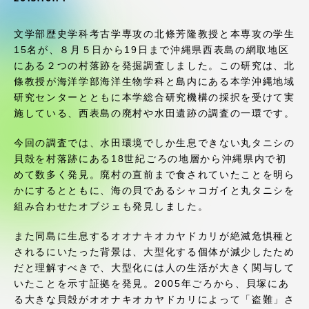
受験・入学案内
文学部歴史学科考古学専攻の北條芳隆教授と本専攻の学生
学生生活
15名が、８月５日から19日まで沖縄県西表島の網取地区
にある２つの村落跡を発掘調査しました。この研究は、北
條教授が海洋学部海洋生物学科と島内にある本学沖縄地域
グローバルネットワーク
研究センターとともに本学総合研究機構の採択を受けて実
施している、西表島の廃村や水田遺跡の調査の一環です。
学外連携
今回の調査では、水田環境でしか生息できない丸タニシの
貝殻を村落跡にある18世紀ごろの地層から沖縄県内で初
学園ネットワーク
めて数多く発見。廃村の直前まで食されていたことを明ら
かにするとともに、海の貝であるシャコガイと丸タニシを
組み合わせたオブジェも発見しました。
各種情報・お問い合わせ
また同島に生息するオオナキオカヤドカリが絶滅危惧種と
されるにいたった背景は、大型化する個体が減少したため
だと理解すべきで、大型化には人の生活が大きく関与して
いたことを示す証拠を発見。2005年ごろから、貝塚にあ
る大きな貝殻がオオナキオカヤドカリによって「盗難」さ