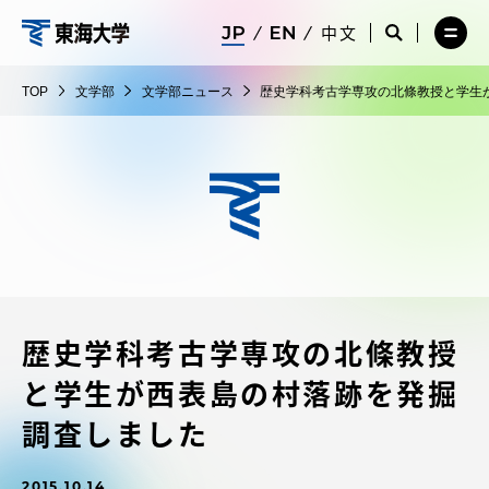
コ
メ
サ
中文
ニ
イ
サ
メ
ン
ュ
ト
文
イ
ニ
テ
ー
検
ト
ュ
学
TOP
文学部
文学部ニュース
歴史学科考古学専攻の北條教授と学生
を
索
検
ー
在学生・保護者向けポータル（TIPS）
ン
閉
を
部
索
を
ツ
じ
閉
を
開
る
じ
開
く
に
る
く
受験・入学案内
ス
キ
ッ
教員・研究者ガイド
プ
歴史学科考古学専攻の北條教授
大学の概要
と学生が西表島の村落跡を発掘
教育・研究
調査しました
2015.10.14