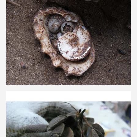
TOKAIスポーツ
ニュースリリース
卒業にあたってのアンケート
認証評価
教育研究上の目的及び養成する人材像と３つの
ポリシー