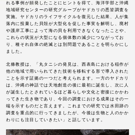
れる事例が頻発したことにヒントを得て、海洋学部と沖縄
アクセス情報
地域研究センターの研究グループがヤドカリの悉皆調査を
実施。ヤドカリのライフサイクルを復元した結果、人が集
落内に投棄した貝殻が大型化を促した事実を解明し、廃村
品川キャンパス
湘南キャンパス
や護岸工事によって海の貝を利用できなくなったことや、
これらの状況が大型になる個体数の減少につながってお
伊勢原キャンパス
静岡キャンパス
り、種それ自体の絶滅とは別問題であることを明らかにし
熊本キャンパス
阿蘇くまもと
ました。
臨空キャンパス
北條教授は、「丸タニシの発見は、西表島における稲作が
札幌キャンパス
他の地域で用いられてきた技術を移転する形で導入された
ことを示す証拠の一つだと考えられます。一方のヤドカリ
は、沖縄の神話では天地創造の後に最初に誕生し、次に人
が誕生したとされているほど暮らしや文化と密接にかかわ
ってきた生き物であり、今回の調査における成果はその一
端を示すものだと言えます。これまでの研究では水田跡の
調査を重点的に行ってきましたが、今後は生物と人のかか
わりにも注目していきたい」と話しています。