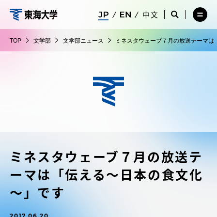
コ
メ
サ
中文
ニ
イ
サ
メ
ン
ュ
ト
文
イ
ニ
テ
ー
検
ト
ュ
学
TOP
文学部
文学部ニュース
ミネスタウェーブ７月の放送テーマは
を
索
検
ー
在学生・保護者向けポータル（TIPS）
ン
閉
を
部
索
を
ツ
じ
閉
を
開
る
じ
開
く
に
る
く
受験・入学案内
ス
キ
ッ
教員・研究者ガイド
プ
ミネスタウェーブ７月の放送テ
大学の概要
ーマは「伝える～日本の食文化
教育・研究
～」です
2017.06.20