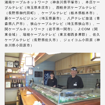
湘南ケーブルネットワーク（神奈川県平塚市）、本庄ケー
アクセス情報
ブルテレビ（埼玉県本庄市）、西軽井沢ケーブルテレビ
（長野県御代田町）、ケーブルテレビ（栃木県栃木市）、
蕨ケーブルビジョン（埼玉県蕨市）、八戸テレビ放送（青
品川キャンパス
湘南キャンパス
森県八戸市）、狭山ケーブルテレビ（埼玉県狭山市）、一
関ケーブルネットワーク（岩手県一関市）、J:COM（関
伊勢原キャンパス
静岡キャンパス
東全域）、瑞穂ケーブルテレビ（東京都西多摩郡）、佐久
熊本キャンパス
阿蘇くまもと
ケーブルテレビ（長野県佐久市）、ジェイコム小田原（神
臨空キャンパス
奈川県小田原市）
札幌キャンパス