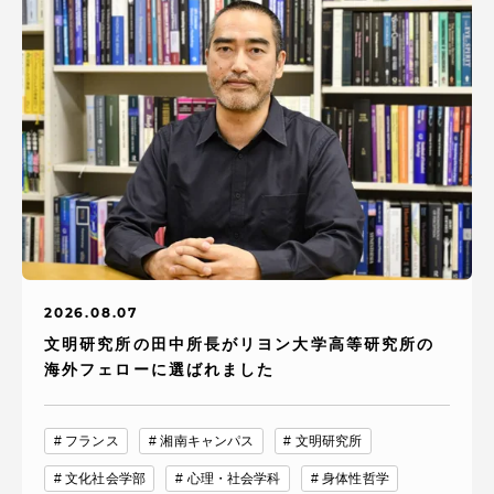
資料請求
お問い合わせ
在学生・保護者向けポータル（TIPS）
本学教職員向け情報
中文
2026.08.07
文明研究所の田中所長がリヨン大学高等研究所の
海外フェローに選ばれました
フランス
湘南キャンパス
文明研究所
文化社会学部
心理・社会学科
身体性哲学