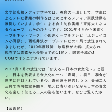
受験・入学案内
文学部広報メディア学科では、教育の一環として、学生に
学生生活
よるテレビ番組の制作をはじめとするメディア実践活動を
展開しています。学生による自主制作番組「東海大ミネス
タウェーブ」もそのひとつです。2001年４月から湘南ケ
グローバルネットワーク
ーブルネットワーク、小田原ケーブルテレビ（現ジェイコ
ム小田原）、西軽井沢ケーブルテレビの３局で放送されて
学外連携
きましたが、2010年度以降、放送枠が大幅に拡大され、
現在では青森から長野までの11局と、関東全域のJ：
COMでオンエアされています。
学園ネットワーク
2017月７月の放送では「伝える～日本の食文化～」と題
し、日本を代表する食文化の一つ「寿司」に着目。和食が
各種情報・お問い合わせ
世界に注目されている今、寿司屋を経営しつつ、夫婦二人
三脚で寿司教室を開き、地元に寄り添いながら日本の食文
化を楽しく伝える二人の姿を追います。ぜひご覧くださ
い。
【放送局】