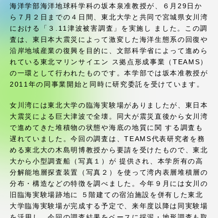
受験・入学案内
海洋学部海洋地球科学科の坂本泉准教授が、６月29日か
ら７月２日までの４日間、東北大学と共同で宮城県女川湾
における「３.11津波被害調査」を実施し ました。この調
学生生活
査は、東日本大震災によって激変した海洋生態系の回復や
沿岸地域産業の復興を目的に、文部科学省によって進めら
グローバルネットワーク
れている東北マリンサイエン ス拠点形成事業（TEAMS）
の一環として行われたものです。本学部では坂本准教授が
2011年の同事業開始と同時に研究委託を受けています。
学外連携
女川湾には東北大学の臨海実験場がありましたが、東日本
大震災による巨大津波で全壊。同大が震災直後から女川湾
学園ネットワーク
で進めてきた堆積物の状態や海底の地質に関 する調査も
遅れていました。今回の調査は、TEAMS代表研究者を務
各種情報・お問い合わせ
める東北大の木島明博教授から要請を受けたもので、東北
大から小型調査船（写真１）が 提供され、本学所有の高
分解能地層探査装置（写真２）を使って湾内表層堆積層の
分布・構造などの特徴を調べました。今年９月には女川の
旧臨海実験場跡地に ５階建ての宿泊施設を併有した東北
大学臨海実験場が完成する予定で、来年度以降は同実験場
を活用し、今回の調査結果をベースに採泥・地形調査も取