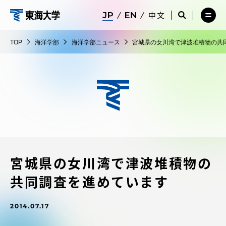
コ
メ
サ
中文
ニ
イ
サ
メ
ン
ュ
ト
海
イ
ニ
テ
ー
検
ト
ュ
洋
TOP
海洋学部
海洋学部ニュース
宮城県の女川湾で津波堆積物の共
を
索
検
ー
在学生・保護者向けポータル（TIPS）
ン
閉
を
学
索
を
ツ
じ
閉
を
開
部
る
じ
開
く
に
る
く
受験・入学案内
ス
キ
ッ
教員・研究者ガイド
プ
宮城県の女川湾で津波堆積物の
大学の概要
共同調査を進めています
教育・研究
2014.07.17