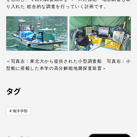
アクセス情報
り入れた 総合的な調査を行っていく計画です。
品川キャンパス
湘南キャンパス
伊勢原キャンパス
静岡キャンパス
熊本キャンパス
阿蘇くまもと
臨空キャンパス
＜写真左：東北大から提供された小型調査船 写真右：小
型船に搭載した本学の高分解能地層探査装置＞
札幌キャンパス
タグ
海洋学部