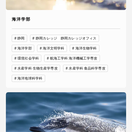
海洋学部
資料請求
お問い合わせ
静岡
静岡カレッジ 静岡カレッジオフィス
在学生・保護者向けポータル（TIPS）
本学教職員向け情報
海洋学部
海洋文明学科
海洋生物学科
中文
環境社会学科
航海工学科 海洋機械工学専攻
水産学科 生物生産学専攻
水産学科 食品科学専攻
海洋地球科学科